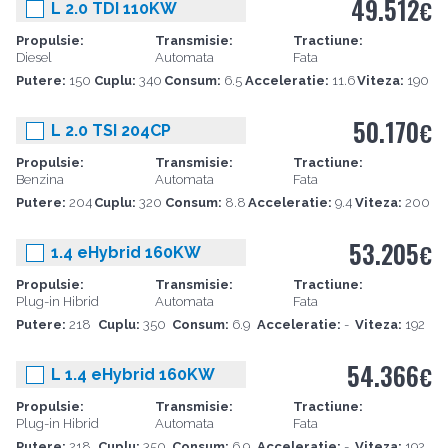
49.512
€
L 2.0 TDI 110KW
Propulsie:
Transmisie:
Tractiune:
Diesel
Automata
Fata
Putere:
150
Cuplu:
340
Consum:
6.5
Acceleratie:
11.6
Viteza:
190
50.170
€
L 2.0 TSI 204CP
Propulsie:
Transmisie:
Tractiune:
Benzina
Automata
Fata
Putere:
204
Cuplu:
320
Consum:
8.8
Acceleratie:
9.4
Viteza:
200
53.205
€
1.4 eHybrid 160KW
Propulsie:
Transmisie:
Tractiune:
Plug-in Hibrid
Automata
Fata
Putere:
218
Cuplu:
350
Consum:
6.9
Acceleratie:
-
Viteza:
192
54.366
€
L 1.4 eHybrid 160KW
Propulsie:
Transmisie:
Tractiune:
Plug-in Hibrid
Automata
Fata
Putere:
218
Cuplu:
350
Consum:
6.9
Acceleratie:
-
Viteza:
192