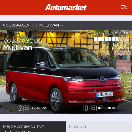
×
VOLKSWAGEN
|
MULTIVAN
NOTA PUBLICULUI
Volkswagen
7.2
Multivan
/10
12
10
GENERAL
INTERIOR
Preț de pornire cu TVA
Produs în