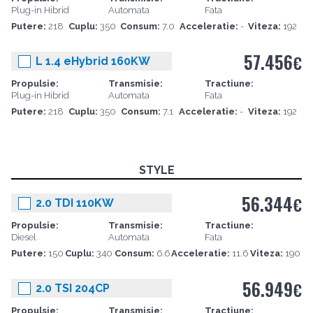
Plug-in Hibrid
Automata
Fata
Putere:
218
Cuplu:
350
Consum:
7.0
Acceleratie:
-
Viteza:
192
57.456
€
L 1.4 eHybrid 160KW
Propulsie:
Transmisie:
Tractiune:
Plug-in Hibrid
Automata
Fata
Putere:
218
Cuplu:
350
Consum:
7.1
Acceleratie:
-
Viteza:
192
STYLE
56.344
€
2.0 TDI 110KW
Propulsie:
Transmisie:
Tractiune:
Diesel
Automata
Fata
Putere:
150
Cuplu:
340
Consum:
6.6
Acceleratie:
11.6
Viteza:
190
56.949
€
2.0 TSI 204CP
Propulsie:
Transmisie:
Tractiune: