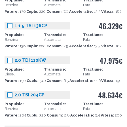
Propulsie:
Transmisie:
Tractiune:
Benzina
Automata
Fata
Putere:
136
Cuplu:
220
Consum:
7.9
Acceleratie:
13.5
Viteza:
182
46.329
€
L 1.5 TSI 136CP
Propulsie:
Transmisie:
Tractiune:
Benzina
Automata
Fata
Putere:
136
Cuplu:
220
Consum:
7.9
Acceleratie:
13.5
Viteza:
182
47.975
€
2.0 TDI 110KW
Propulsie:
Transmisie:
Tractiune:
Diesel
Automata
Fata
Putere:
150
Cuplu:
340
Consum:
6.5
Acceleratie:
11.6
Viteza:
190
48.634
€
2.0 TSI 204CP
Propulsie:
Transmisie:
Tractiune:
Benzina
Automata
Fata
Putere:
204
Cuplu:
320
Consum:
8.8
Acceleratie:
9.4
Viteza:
200