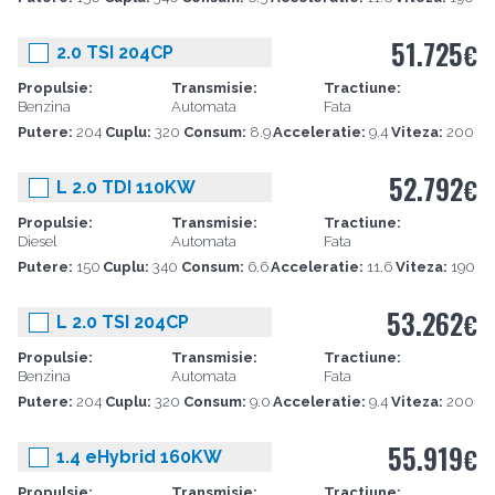
51.725
€
2.0 TSI 204CP
Propulsie:
Transmisie:
Tractiune:
Benzina
Automata
Fata
Putere:
204
Cuplu:
320
Consum:
8.9
Acceleratie:
9.4
Viteza:
200
52.792
€
L 2.0 TDI 110KW
Propulsie:
Transmisie:
Tractiune:
Diesel
Automata
Fata
Putere:
150
Cuplu:
340
Consum:
6.6
Acceleratie:
11.6
Viteza:
190
53.262
€
L 2.0 TSI 204CP
Propulsie:
Transmisie:
Tractiune:
Benzina
Automata
Fata
Putere:
204
Cuplu:
320
Consum:
9.0
Acceleratie:
9.4
Viteza:
200
55.919
€
1.4 eHybrid 160KW
Propulsie:
Transmisie:
Tractiune: