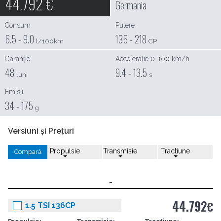
44.792
€
Germania
Consum
Putere
6.5 - 9.0
136 - 218
l/100km
CP
Garanție
Accelerație 0-100 km/h
48
9.4 - 13.5
luni
s
Emisii
34 - 175
g
Versiuni și Prețuri
Propulsie
Transmisie
Tractiune
Compară
-
44.792
€
1.5 TSI 136CP