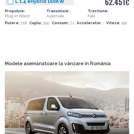
62.451
€
L 1.4 eHybrid 160KW
Propulsie:
Transmisie:
Tractiune:
Plug-in Hibrid
Automata
Fata
Putere:
218
Cuplu:
350
Consum:
7.1
Acceleratie:
-
Viteza:
192
Modele asemănătoare la vânzare în România