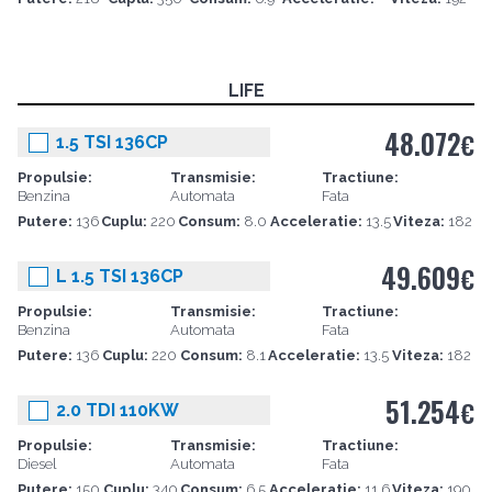
LIFE
48.072
€
1.5 TSI 136CP
Propulsie:
Transmisie:
Tractiune:
Benzina
Automata
Fata
Putere:
136
Cuplu:
220
Consum:
8.0
Acceleratie:
13.5
Viteza:
182
49.609
€
L 1.5 TSI 136CP
Propulsie:
Transmisie:
Tractiune:
Benzina
Automata
Fata
Putere:
136
Cuplu:
220
Consum:
8.1
Acceleratie:
13.5
Viteza:
182
51.254
€
2.0 TDI 110KW
Propulsie:
Transmisie:
Tractiune:
Diesel
Automata
Fata
Putere:
150
Cuplu:
340
Consum:
6.5
Acceleratie:
11.6
Viteza:
190