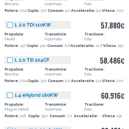
Benzina
Automata
Fata
Putere:
204
Cuplu:
320
Consum:
9.0
Acceleratie:
9.4
Viteza:
200
57.880
€
L 2.0 TDI 110KW
Propulsie:
Transmisie:
Tractiune:
Diesel
Automata
Fata
Putere:
150
Cuplu:
340
Consum:
6.6
Acceleratie:
11.6
Viteza:
190
58.486
€
L 2.0 TSI 204CP
Propulsie:
Transmisie:
Tractiune:
Benzina
Automata
Fata
Putere:
204
Cuplu:
320
Consum:
9.0
Acceleratie:
9.4
Viteza:
200
60.916
€
1.4 eHybrid 160KW
Propulsie:
Transmisie:
Tractiune:
Plug-in Hibrid
Automata
Fata
Putere:
218
Cuplu:
350
Consum:
7.0
Acceleratie:
-
Viteza:
192