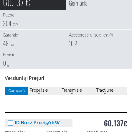
60.137
€
Germania
Putere
204
CP
Garanție
Accelerație 0-100 km/h
48
10.2
luni
s
Emisii
0
g
Versiuni și Prețuri
Propulsie
Transmisie
Tractiune
Compară
-
60.137
€
ID.Buzz Pro 150 kW