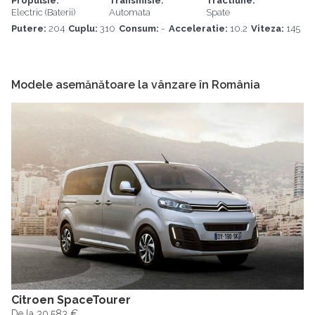
Propulsie:
Transmisie:
Tractiune:
Electric (Baterii)
Automata
Spate
Putere:
204
Cuplu:
310
Consum:
-
Acceleratie:
10.2
Viteza:
145
Modele asemănătoare la vânzare în România
Citroen SpaceTourer
De la 30.583 €