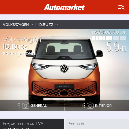
×
VOLKSWAGEN
|
ID.BUZZ
NOTA PUBLICULUI
Volkswagen
5.9
ID.Buzz
/10
2022 - prezent
9
6
GENERAL
INTERIOR
Preț de pornire cu TVA
Produs în