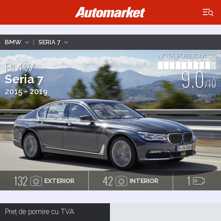
×
BMW
|
SERIA 7
NOTA PUBLICULUI
BMW
9.0
Seria 7
/10
2015 - 2019
132
42
1
EXTERIOR
INTERIOR
Preț de pornire cu TVA