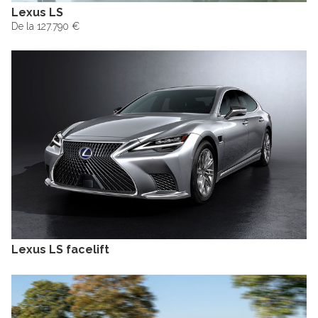
Lexus LS
De la 127.790 €
Lexus LS facelift