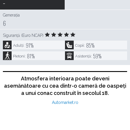
-
Generația
6
Siguranță (Euro NCAP)
91
%
85
%
Adulți:
Copii:
81
%
59
%
Pietoni:
Asistență:
Atmosfera interioara poate deveni
asemănătoare cu cea dintr-o cameră de oaspeți
a unui conac construit în secolul 18.
Automarket.ro