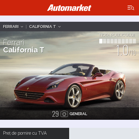
×
FERRARI
|
CALIFORNIA T
NOTA PUBLICULUI
Ferrari
1.0
California T
/10
29
GENERAL
Preț de pornire cu TVA