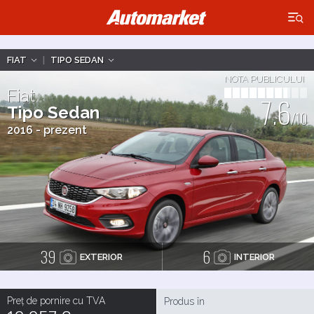
×
FIAT
|
TIPO SEDAN
NOTA PUBLICULUI
Fiat
7.6
Tipo Sedan
/10
2016 - prezent
39
6
EXTERIOR
INTERIOR
Preț de pornire cu TVA
Produs în