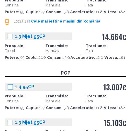
Propulsie:
Transmisie:
Tractiune:
Benzina
Manuala
Fata
Putere:
95
Cuplu:
127
Consum:
5.6
Acceleratie:
11.8
Viteza:
182
Locul 1 in
Cele mai ieftine mașini din România
14.664
€
1.3 Mjet 95CP
Propulsie:
Transmisie:
Tractiune:
Diesel
Manuala
Fata
Putere:
95
Cuplu:
200
Consum:
3.9
Acceleratie:
12.0
Viteza:
181
POP
13.007
€
1.4 95CP
Propulsie:
Transmisie:
Tractiune:
Benzina
Manuala
Fata
Putere:
95
Cuplu:
127
Consum:
5.6
Acceleratie:
11.8
Viteza:
182
15.103
€
1.3 Mjet 95CP