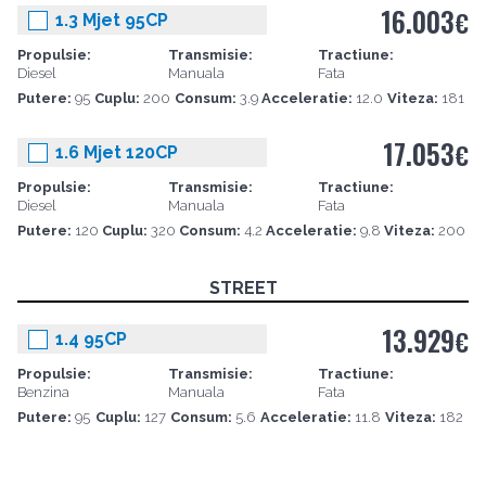
16.003
€
1.3 Mjet 95CP
Propulsie:
Transmisie:
Tractiune:
Diesel
Manuala
Fata
Putere:
95
Cuplu:
200
Consum:
3.9
Acceleratie:
12.0
Viteza:
181
17.053
€
1.6 Mjet 120CP
Propulsie:
Transmisie:
Tractiune:
Diesel
Manuala
Fata
Putere:
120
Cuplu:
320
Consum:
4.2
Acceleratie:
9.8
Viteza:
200
STREET
13.929
€
1.4 95CP
Propulsie:
Transmisie:
Tractiune:
Benzina
Manuala
Fata
Putere:
95
Cuplu:
127
Consum:
5.6
Acceleratie:
11.8
Viteza:
182