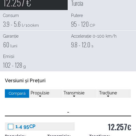
12.257
€
Turcia
Consum
Putere
3.9 - 5.6
95 - 120
l/100km
CP
Garanție
Accelerație 0-100 km/h
60
9.8 - 12.0
luni
s
Emisii
102 - 128
g
Versiuni și Prețuri
Propulsie
Transmisie
Tractiune
Compară
-
12.257
€
1.4 95CP