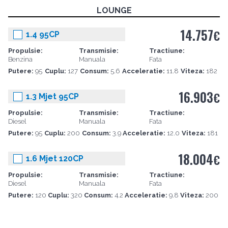
LOUNGE
14.757
€
1.4 95CP
Propulsie:
Transmisie:
Tractiune:
Benzina
Manuala
Fata
Putere:
95
Cuplu:
127
Consum:
5.6
Acceleratie:
11.8
Viteza:
182
16.903
€
1.3 Mjet 95CP
Propulsie:
Transmisie:
Tractiune:
Diesel
Manuala
Fata
Putere:
95
Cuplu:
200
Consum:
3.9
Acceleratie:
12.0
Viteza:
181
18.004
€
1.6 Mjet 120CP
Propulsie:
Transmisie:
Tractiune:
Diesel
Manuala
Fata
Putere:
120
Cuplu:
320
Consum:
4.2
Acceleratie:
9.8
Viteza:
200