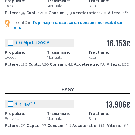
Propulsie:
Transmisie:
Tractiune:
Diesel
Manuala
Fata
Putere:
95
Cuplu:
200
Consum:
3.9
Acceleratie:
12.0
Viteza:
181
Locul 9 in
Top mașini diesel cu un consum incredibil de
mic
16.153
€
1.6 Mjet 120CP
Propulsie:
Transmisie:
Tractiune:
Diesel
Manuala
Fata
Putere:
120
Cuplu:
320
Consum:
4.2
Acceleratie:
9.8
Viteza:
200
EASY
13.906
€
1.4 95CP
Propulsie:
Transmisie:
Tractiune:
Benzina
Manuala
Fata
Putere:
95
Cuplu:
127
Consum:
5.6
Acceleratie:
11.8
Viteza:
182