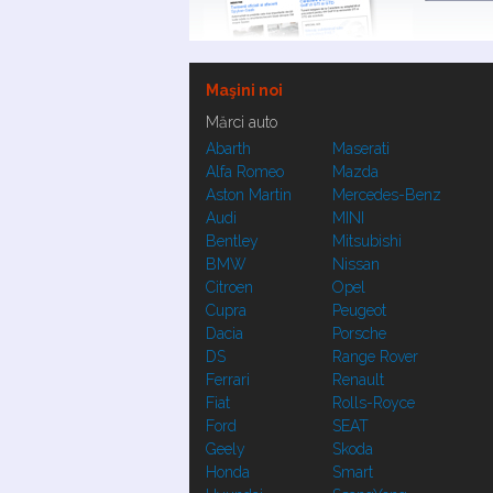
Maşini noi
Mărci auto
Abarth
Maserati
Alfa Romeo
Mazda
Aston Martin
Mercedes-Benz
Audi
MINI
Bentley
Mitsubishi
BMW
Nissan
Citroen
Opel
Cupra
Peugeot
Dacia
Porsche
DS
Range Rover
Ferrari
Renault
Fiat
Rolls-Royce
Ford
SEAT
Geely
Skoda
Honda
Smart