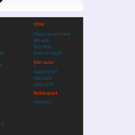
Utile
Maşini second hand
Ştiri auto
Test drive
Poze cu maşini
ate
Ştiri auto
ay
August 2026
Iulie 2026
Iunie 2026
Motorsport
Formula 1
 E