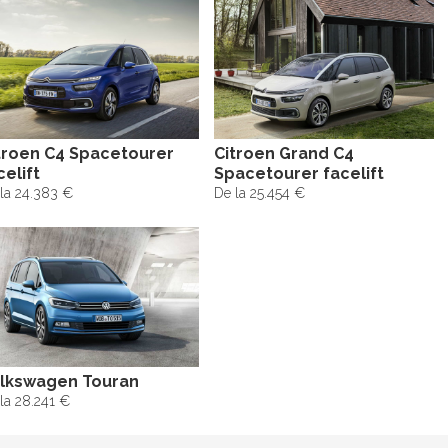
troen C4 Spacetourer
Citroen Grand C4
celift
Spacetourer facelift
la 24.383 €
De la 25.454 €
lkswagen Touran
la 28.241 €