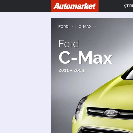
ŞTIRI
FORD
|
C-MAX
Ford
C-Max
2011 - 2014