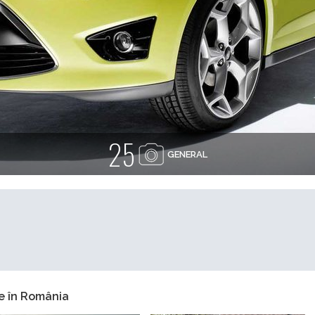
25
GENERAL
e în România