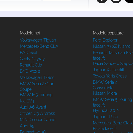
Modele noi
Modele populare
Volkswagen Tiguan
Ford Explorer
Mercedes-Benz CLA
Nissan 370Z Nismo
BYD Seal
Renault Talisman Est
facelift
Geely Cityray
Dacia Sandero Stepw
Renault Clio
Jaguar XJ facelift
BYD Atto 2
Toyota Yaris Cross
Volkswagen T-Roc
BMW Seria 4
BMW Seria 2 Gran
Convertible
Coupe
Nissan Micra
BMW M5 Touring
BMW Seria 5 Touring
Kia EV4
facelift
Audi A6 Avant
Hyundai i20 N
Citroen C3 Aircross
Jaguar i-Pace
MINI Cooper Cabrio
Mercedes-Benz Clasa
Audi A5
Estate facelift
Peugeot 5008