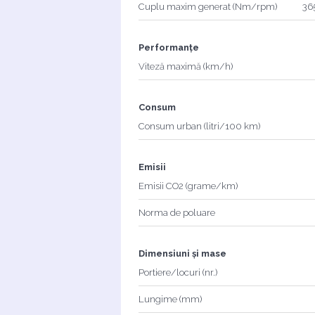
Cuplu maxim generat (Nm/rpm)
36
Performanțe
Viteză maximă (km/h)
Consum
Consum urban (litri/100 km)
Emisii
Emisii CO2 (grame/km)
Norma de poluare
Dimensiuni și mase
Portiere/locuri (nr.)
Lungime (mm)