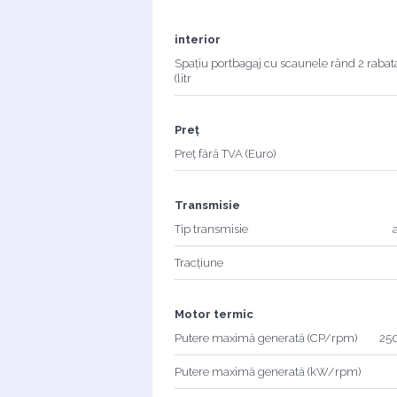
interior
Spațiu portbagaj cu scaunele rând 2 rabat
(litr
Preț
Preț fără TVA (Euro)
Transmisie
Tip transmisie
Tracțiune
Motor termic
Putere maximă generată (CP/rpm)
250
Putere maximă generată (kW/rpm)