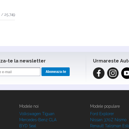
 / 25.749
a-te la newsletter
Urmareste Aut
Modele noi
Modele populare
Volkswagen Tiguan
Ford Explorer
Mercedes-Benz CLA
Nissan 370Z Nismo
BYD Seal
Renault Talisman Est