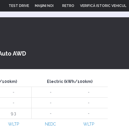
TEST DRIVE
MAŞINI NOI
RETRO
VERIFICĂ ISTORIC VEHICUL
 Auto AWD
l/100km)
Electric (kWh/100km)
-
-
-
-
-
-
9.3
-
-
WLTP
NEDC
WLTP