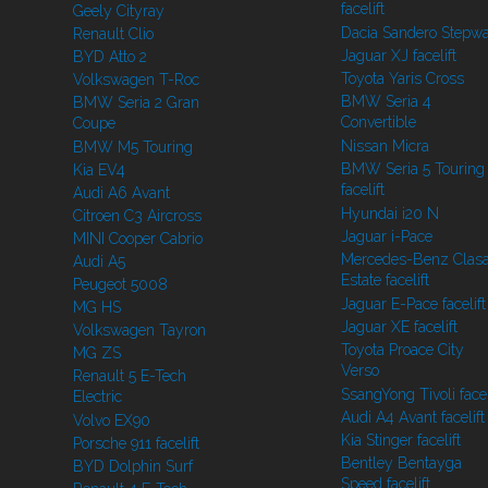
facelift
Geely Cityray
Dacia Sandero Stepw
Renault Clio
Jaguar XJ facelift
BYD Atto 2
Toyota Yaris Cross
Volkswagen T-Roc
BMW Seria 4
BMW Seria 2 Gran
Convertible
Coupe
Nissan Micra
BMW M5 Touring
BMW Seria 5 Touring
Kia EV4
facelift
Audi A6 Avant
Hyundai i20 N
Citroen C3 Aircross
Jaguar i-Pace
MINI Cooper Cabrio
Mercedes-Benz Clasa
Audi A5
Estate facelift
Peugeot 5008
Jaguar E-Pace facelift
MG HS
Jaguar XE facelift
Volkswagen Tayron
Toyota Proace City
MG ZS
Verso
Renault 5 E-Tech
SsangYong Tivoli facel
Electric
Audi A4 Avant facelift
Volvo EX90
Kia Stinger facelift
Porsche 911 facelift
Bentley Bentayga
BYD Dolphin Surf
Speed facelift