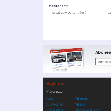
Mentenanță
Interval service (luni/km)
12
Aboneaz
Maşini noi
Mărci auto
Abarth
Maserati
Alfa Romeo
Mazda
Aston Martin
Mercedes-Benz