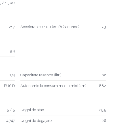
5 / 1.300
217
Accelerație 0-100 km/h (secunde)
7,3
9.4
174
Capacitate rezervor (litri)
82
EU6 D
Autonomie la consum mediu mixt (km)
882
5 / 5
Unghi de atac
25,5
4.747
Unghi de degajare
26