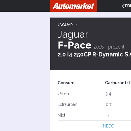
ŞTIRI
JAGUAR
Jaguar
F-Pace
2016 - prezent
2.0 I4 250CP R-Dynamic S
Consum
Carburant (
Urban
9.4
Extraurban
6.7
Mixt
-
NEDC