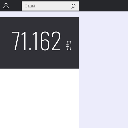
71.162
€