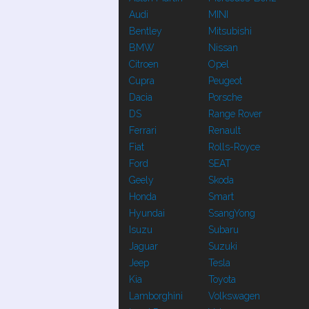
Audi
MINI
Bentley
Mitsubishi
BMW
Nissan
Citroen
Opel
Cupra
Peugeot
Dacia
Porsche
DS
Range Rover
Ferrari
Renault
Fiat
Rolls-Royce
Ford
SEAT
Geely
Skoda
Honda
Smart
Hyundai
SsangYong
Isuzu
Subaru
Jaguar
Suzuki
Jeep
Tesla
Kia
Toyota
Lamborghini
Volkswagen