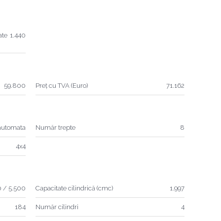
ate
1.440
59.800
Preț cu TVA (Euro)
71.162
automata
Număr trepte
8
4x4
 / 5.500
Capacitate cilindrică (cmc)
1.997
184
Număr cilindri
4