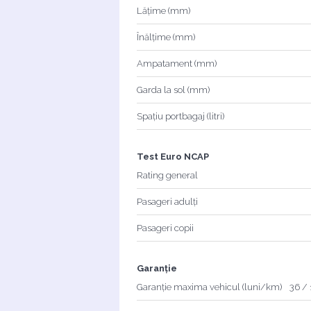
Lățime (mm)
Înălțime (mm)
Ampatament (mm)
Garda la sol (mm)
Spațiu portbagaj (litri)
Test Euro NCAP
Rating general
Pasageri adulți
Pasageri copii
Garanție
Garanție maxima vehicul (luni/km)
36 /