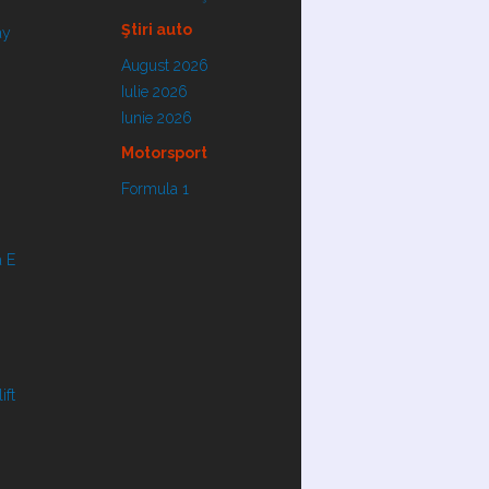
Ştiri auto
ay
August 2026
Iulie 2026
Iunie 2026
Motorsport
Formula 1
 E
ift