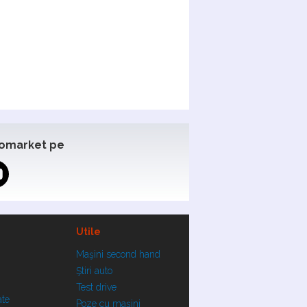
omarket pe
Utile
Maşini second hand
Ştiri auto
Test drive
ate
Poze cu maşini