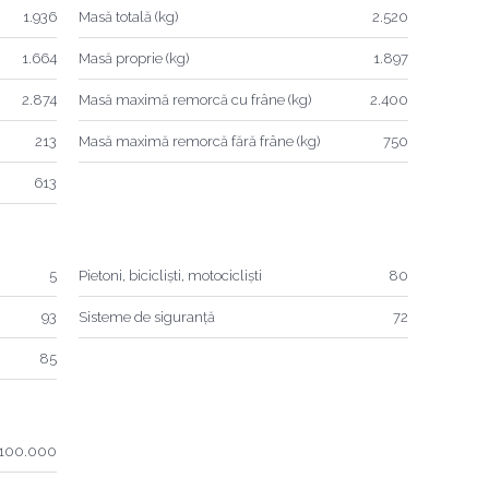
1.936
Masă totală (kg)
2.520
1.664
Masă proprie (kg)
1.897
2.874
Masă maximă remorcă cu frâne (kg)
2.400
213
Masă maximă remorcă fără frâne (kg)
750
613
5
Pietoni, bicicliști, motocicliști
80
93
Sisteme de siguranță
72
85
 100.000