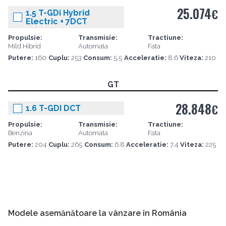
25.074
€
1.5 T-GDi Hybrid
Electric + 7DCT
Propulsie:
Transmisie:
Tractiune:
Mild Hibrid
Automata
Fata
Putere:
160
Cuplu:
253
Consum:
5.5
Acceleratie:
8.6
Viteza:
210
GT
28.848
€
1.6 T-GDI DCT
Propulsie:
Transmisie:
Tractiune:
Benzina
Automata
Fata
Putere:
204
Cuplu:
265
Consum:
6.8
Acceleratie:
7.4
Viteza:
225
Modele asemănătoare la vânzare în România