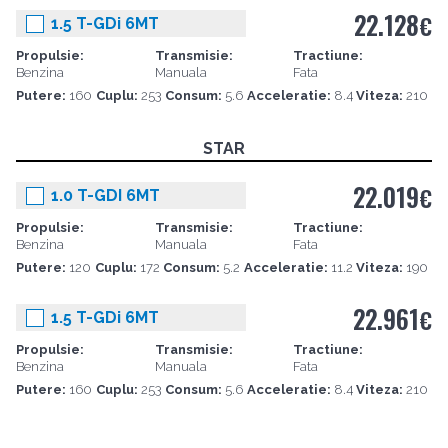
22.128
€
1.5 T-GDi 6MT
Propulsie:
Transmisie:
Tractiune:
Benzina
Manuala
Fata
Putere:
160
Cuplu:
253
Consum:
5.6
Acceleratie:
8.4
Viteza:
210
STAR
22.019
€
1.0 T-GDI 6MT
Propulsie:
Transmisie:
Tractiune:
Benzina
Manuala
Fata
Putere:
120
Cuplu:
172
Consum:
5.2
Acceleratie:
11.2
Viteza:
190
22.961
€
1.5 T-GDi 6MT
Propulsie:
Transmisie:
Tractiune:
Benzina
Manuala
Fata
Putere:
160
Cuplu:
253
Consum:
5.6
Acceleratie:
8.4
Viteza:
210