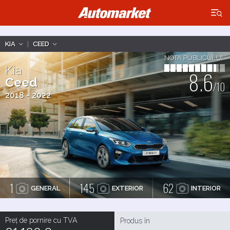
×
KIA
|
CEED
NOTA PUBLICULUI
Kia
8.6
Ceed
/10
2018 - 2022
1
145
62
GENERAL
EXTERIOR
INTERIOR
Preț de pornire cu TVA
Produs în