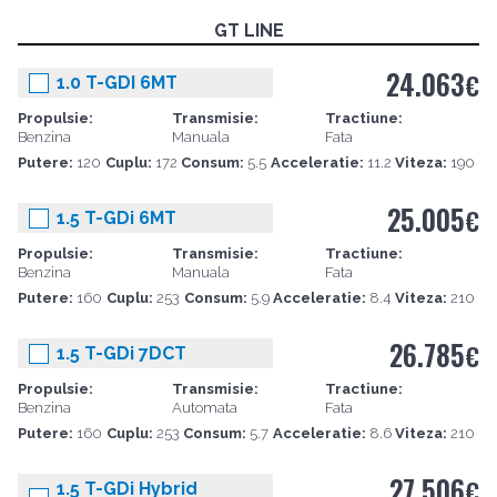
GT LINE
24.063
€
1.0 T-GDI 6MT
Propulsie:
Transmisie:
Tractiune:
Benzina
Manuala
Fata
Putere:
120
Cuplu:
172
Consum:
5.5
Acceleratie:
11.2
Viteza:
190
25.005
€
1.5 T-GDi 6MT
Propulsie:
Transmisie:
Tractiune:
Benzina
Manuala
Fata
Putere:
160
Cuplu:
253
Consum:
5.9
Acceleratie:
8.4
Viteza:
210
26.785
€
1.5 T-GDi 7DCT
Propulsie:
Transmisie:
Tractiune:
Benzina
Automata
Fata
Putere:
160
Cuplu:
253
Consum:
5.7
Acceleratie:
8.6
Viteza:
210
27.506
€
1.5 T-GDi Hybrid