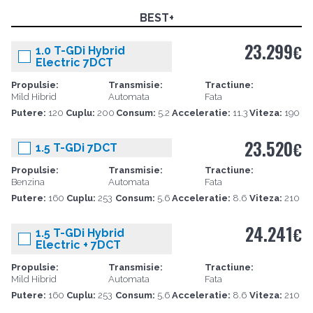
BEST+
23.299
€
1.0 T-GDi Hybrid
Electric 7DCT
Propulsie:
Transmisie:
Tractiune:
Mild Hibrid
Automata
Fata
Putere:
120
Cuplu:
200
Consum:
5.2
Acceleratie:
11.3
Viteza:
190
23.520
€
1.5 T-GDi 7DCT
Propulsie:
Transmisie:
Tractiune:
Benzina
Automata
Fata
Putere:
160
Cuplu:
253
Consum:
5.6
Acceleratie:
8.6
Viteza:
210
24.241
€
1.5 T-GDi Hybrid
Electric + 7DCT
Propulsie:
Transmisie:
Tractiune:
Mild Hibrid
Automata
Fata
Putere:
160
Cuplu:
253
Consum:
5.6
Acceleratie:
8.6
Viteza:
210