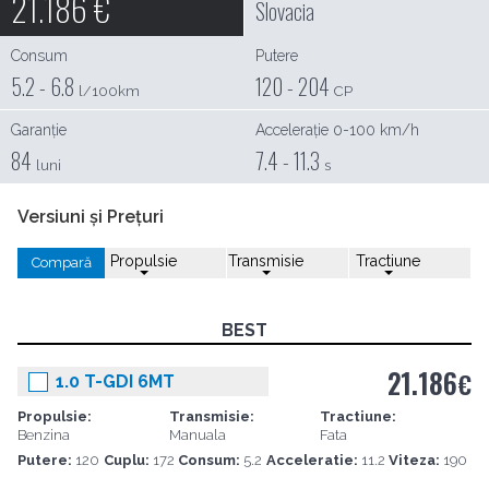
21.186
€
Slovacia
Consum
Putere
5.2 - 6.8
120 - 204
l/100km
CP
Garanție
Accelerație 0-100 km/h
84
7.4 - 11.3
luni
s
Versiuni și Prețuri
Propulsie
Transmisie
Tractiune
Compară
BEST
21.186
€
1.0 T-GDI 6MT
Propulsie:
Transmisie:
Tractiune:
Benzina
Manuala
Fata
Putere:
120
Cuplu:
172
Consum:
5.2
Acceleratie:
11.2
Viteza:
190