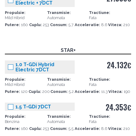
Electric + 7DCT
Propulsie:
Transmisie:
Tractiune:
Mild Hibrid
Automata
Fata
Putere:
160
Cuplu:
253
Consum:
5.7
Acceleratie:
8.6
Viteza:
210
STAR+
24.132
€
1.0 T-GDi Hybrid
Electric 7DCT
Propulsie:
Transmisie:
Tractiune:
Mild Hibrid
Automata
Fata
Putere:
120
Cuplu:
200
Consum:
5.2
Acceleratie:
11.3
Viteza:
190
24.353
€
1.5 T-GDi 7DCT
Propulsie:
Transmisie:
Tractiune:
Benzina
Automata
Fata
Putere:
160
Cuplu:
253
Consum:
5.5
Acceleratie:
8.6
Viteza:
210