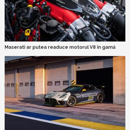
Maserati ar putea readuce motorul V8 în gamă