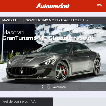
×
MASERATI
|
GRANTURISMO MC STRADALE FACELIFT
NOTA PUBLICULUI
Maserati
GranTurismo MC Stradale facelift
31
GENERAL
Preț de pornire cu TVA