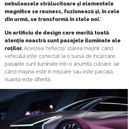
nebuloasele strălucitoare și elementele
magnifice se reunesc, fuzionează și, în cele
din urmă, se transformă în stele noi.
"
Un artificiu de design care merită toată
atenția noastră sunt pasajele iluminate ale
roților.
Acestea "reflectă" starea mașinii: când
vehiculul este conectat la o sursă de încărcare,
pasajele sunt iluminate într-o anumită culoare, iar
când mașina este în mișcare sau este parcată,
nuanța este diferită.