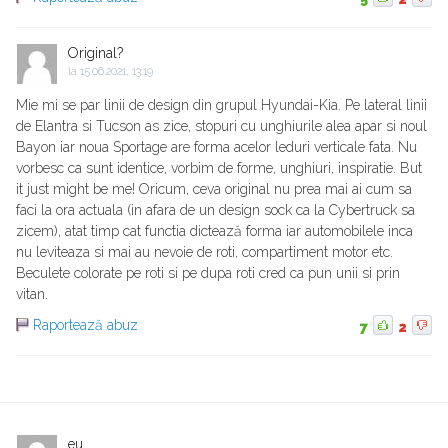
Original?
la
15.06.2021, 13:19
Mie mi se par linii de design din grupul Hyundai-Kia. Pe lateral linii
de Elantra si Tucson as zice, stopuri cu unghiurile alea apar si noul
Bayon iar noua Sportage are forma acelor leduri verticale fata. Nu
vorbesc ca sunt identice, vorbim de forme, unghiuri, inspiratie. But
it just might be me! Oricum, ceva original nu prea mai ai cum sa
faci la ora actuala (in afara de un design sock ca la Cybertruck sa
zicem), atat timp cat functia dictează forma iar automobilele inca
nu leviteaza si mai au nevoie de roti, compartiment motor etc.
Beculete colorate pe roti si pe dupa roti cred ca pun unii si prin
vitan.
Raportează abuz
7
2
eu