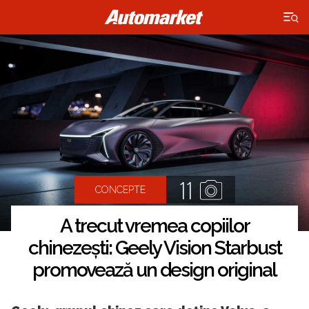
×
11
CONCEPTE
A trecut vremea copiilor
chinezești: Geely Vision Starbust
promovează un design original