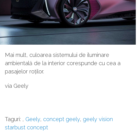
Mai mult, culoarea sistemului de iluminare
ambientală de la interior corespunde cu cea a
pasajelor roților.
via Geely
Taguri:
,
Geely
,
concept geely
,
geely vision
starbust concept