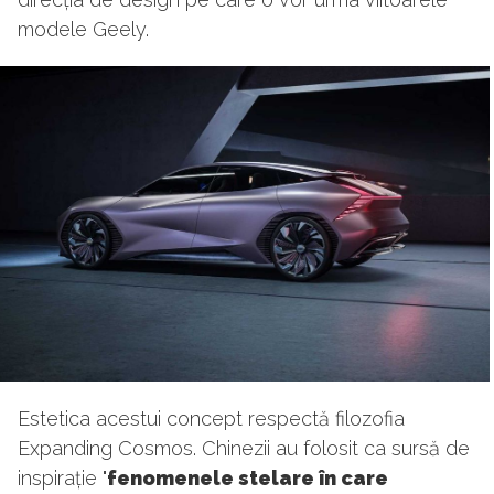
modele Geely.
Estetica acestui concept respectă filozofia
Expanding Cosmos. Chinezii au folosit ca sursă de
inspirație "
fenomenele stelare în care