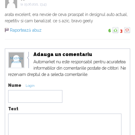
la
15.06.2021, 13:43
arata excelent, era nevoie de ceva proaspat in designul auto actual,
repetitiv si cam banalizat. ce s azic, bravo geely
Raportează abuz
6
3
Adauga un comentariu
Modifica
Automarket nu este responsabil pentru acuratetea
avatar
informatiilor din comentariile postate de cititori. Ne
rezervam dreptul de a selecta comentariile.
Nume
Login
Text