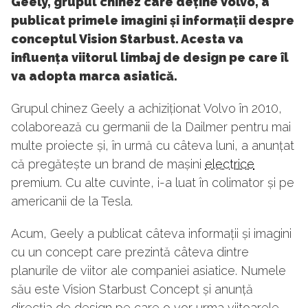
Geely, grupul chinez care deține Volvo, a
publicat primele imagini și informații despre
conceptul Vision Starbust. Acesta va
influența viitorul limbaj de design pe care îl
va adopta marca asiatică.
Grupul chinez Geely a achiziționat Volvo în 2010,
colaborează cu germanii de la Dailmer pentru mai
multe proiecte și, în urmă cu câteva luni, a anunțat
că pregătește un brand de mașini
electrice
premium. Cu alte cuvinte, i-a luat în colimator și pe
americanii de la Tesla.
Acum, Geely a publicat câteva informații și imagini
cu un concept care prezintă câteva dintre
planurile de viitor ale companiei asiatice. Numele
său este Vision Starbust Concept și anunță
direcția de design pe care o vor urma viitoarele