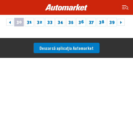
×
30
31
32
33
34
35
36
37
38
39
Descarcă aplicaţia Automarket