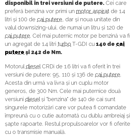
disponibil în trei versiuni de putere.
Cei care
preferă benzina vor primi un
motor aspirat
de 1.4
litri și 100 de
cai putere
, dar și noua unitate din
valul downsizing-ului, de numai un litru și 120 de
cai putere
. Cel mai puternic motor pe benzină va fi
un agregat de 1.4 litri
turbo
T-GDI cu
140 de
cai
putere
și 242 de Nm.
Motorul
diesel
CRDi de 1.6 litri va fi oferit în trei
versiuni de putere: 95, 110 și 136 de
cai putere
.
Acesta din urmă va livra și un cuplu motor
generos, de 300 Nm. Cele mai puternice două
versiuni
diesel
și "benzina" de 140 de cai sunt
singurele motorizări care vor putea fi comandate
împreună cu o cutie automată cu dublu ambreiaj și
șapte rapoarte. Restul propulsoarelor vor fi oferite
cu o transmisie manuală.