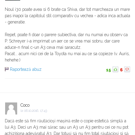
Noul i30 poate avea si 6 brate ca Shiva, dar tot marcheaza un mare
pas inapoi la capitolul stil comparativ cu vechea - adica inca actuala
- generatie.
Repet, poate fi doar o parere subiectiva, dar nu numai eu observ ca
P. Schreyer i-a imprimat un aer ce se vrea mai sobru, dar care
aduce-n final c-un A3 ceva mai saracutz.
Pacat... acum nici cei de la Toyota nu mai au ce sa copieze (v. Auris,
hehehe.)
Raportează abuz
15
6
Coco
la
06.10.2016, 17:43
Dacă este să fim răutăcioși mașină este o copie estetică simplă a
lui A3. Deci un A3 mai sărac sau un A3 un A3 pentru cei ce nu pot
achiziționa adevăratul A3. Dar totuși să nu fim total răutăcioși si să