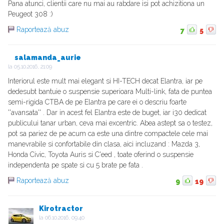
Pana atunci, clientii care nu mai au rabdare isi pot achizitiona un
Peugeot 308 :)
Raportează abuz
7
5
salamanda_aurie
la
05.10.2016, 21:09
Interiorul este mult mai elegant si HI-TECH decat Elantra, iar pe
dedesubt bantuie o suspensie superioara Multi-link, fata de puntea
semi-rigida CTBA de pe Elantra pe care ei o descriu foarte
''avansata'' . Dar in acest fel Elantra este de buget, iar i30 dedicat
publicului tanar urban, ceva mai excentric. Abea astept sa o testez,
pot sa pariez de pe acum ca este una dintre compactele cele mai
manevrabile si confortabile din clasa, aici incluzand : Mazda 3,
Honda Civic, Toyota Auris si C'eed , toate oferind o suspensie
independenta pe spate si cu 5 brate pe fata .
Raportează abuz
9
19
Kirotractor
la
06.10.2016, 09:40