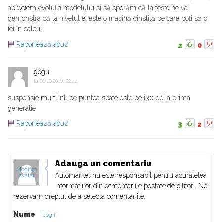
apreciem evoluția modelului si să sperăm că la teste ne va
demonstra că la nivelul ei este o mașină cinstită pe care poți să o
iei în calcul.
Raportează abuz
2
0
gogu
la
06.10.2016, 22:44
suspensie multilink pe puntea spate este pe i30 de la prima
generatie
Raportează abuz
3
2
Adauga un comentariu
Modifica
Automarket nu este responsabil pentru acuratetea
avatar
informatiilor din comentariile postate de cititori. Ne
rezervam dreptul de a selecta comentariile.
Nume
Login