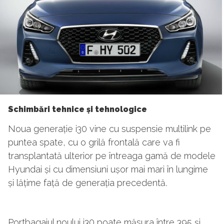
Schimbări tehnice și tehnologice
Noua generație i30 vine cu suspensie multilink pe
puntea spate, cu o grilă frontală care va fi
transplantată ulterior pe întreaga gamă de modele
Hyundai și cu dimensiuni ușor mai mari în lungime
și lățime față de generația precedentă.
Portbagajul noului i30 poate măsura între 395 și