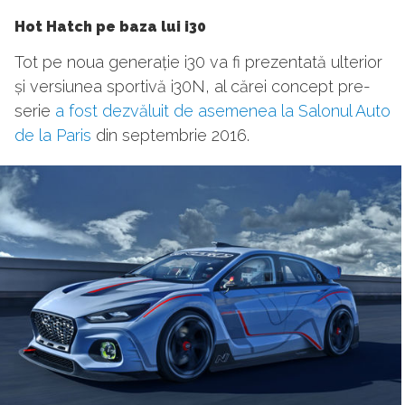
Hot Hatch pe baza lui i30
Tot pe noua generație i30 va fi prezentată ulterior
și versiunea sportivă i30N, al cărei concept pre-
serie
a fost dezvăluit de asemenea la Salonul Auto
de la Paris
din septembrie 2016.