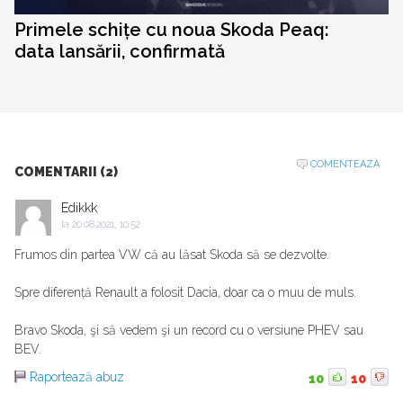
Primele schițe cu noua Skoda Peaq:
data lansării, confirmată
COMENTEAZA
COMENTARII (2)
Edikkk
la
20.08.2021, 10:52
Frumos din partea VW că au lăsat Skoda să se dezvolte.
Spre diferență Renault a folosit Dacia, doar ca o muu de muls.
Bravo Skoda, şi să vedem şi un record cu o versiune PHEV sau
BEV.
Raportează abuz
10
10