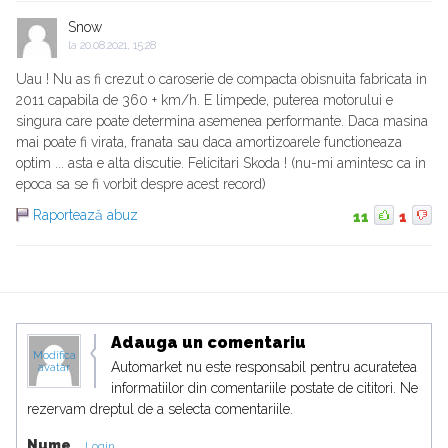
Snow
la
20.08.2021, 15:28
Uau ! Nu as fi crezut o caroserie de compacta obisnuita fabricata in
2011 capabila de 360 + km/h. E limpede, puterea motorului e
singura care poate determina asemenea performante. Daca masina
mai poate fi virata, franata sau daca amortizoarele functioneaza
optim ... asta e alta discutie. Felicitari Skoda ! (nu-mi amintesc ca in
epoca sa se fi vorbit despre acest record)
Raportează abuz
11
1
Adauga un comentariu
Modifica
Automarket nu este responsabil pentru acuratetea
avatar
informatiilor din comentariile postate de cititori. Ne
rezervam dreptul de a selecta comentariile.
Nume
Login