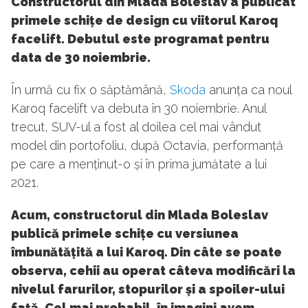
Constructorul din Mlada Boleslav a publicat
primele schițe de design cu viitorul Karoq
facelift. Debutul este programat pentru
data de 30 noiembrie.
În urmă cu fix o săptămână,
Skoda
anunța ca noul
Karoq facelift va debuta în 30 noiembrie. Anul
trecut, SUV-ul a fost al doilea cel mai vândut
model din portofoliu, după Octavia, performanță
pe care a menținut-o și în prima jumătate a lui
2021.
Acum, constructorul din Mlada Boleslav
publică primele schițe cu versiunea
îmbunătățită a lui Karoq. Din câte se poate
observa, cehii au operat câteva modificări la
nivelul farurilor, stopurilor și a spoiler-ului
față. Cel mai probabil, în imagini avem