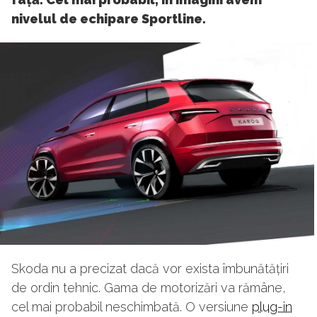
nivelul de echipare Sportline.
Skoda nu a precizat dacă vor exista îmbunătățiri
de ordin tehnic. Gama de motorizări va rămâne,
cel mai probabil neschimbată. O versiune
plug-in