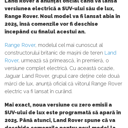
Land Rover a anunțat oficial când va lansa
versiunea electrică a SUV-ului său de lux,
Range Rover. Noul model va fi lansat abia în
2025, însă comenzile vor fi deschise
începând cu finalul acestui an.
Range Rover
, modelul cel mai cunoscut al
constructorului britanic de mașini de teren
Land
Rover
, urmează să primească, în premieră, o
versiune complet electrică. Cu această ocazie,
Jaguar Land Rover, grupul care deține cele două
mărci de lux, anunță oficial că viitorul Range Rover
electric va fi lansat în curând.
Mai exact, noua versiune cu zero emisii a
SUV-ului de lux este programată să apară în
2025. Până atunci, Land Rover spune că va
deschide comenzile pentru noul model la