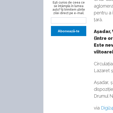
Eşti curios de ceea ce
aglomera
se întâmplă în lumea
auto? Îţi trimitem ştirile
pentru a 
zilei direct pe e-mail.
țară.
Așadar, 
(între o
Este nev
viitoare
Circulația
Lazaret ș
Așadar, ș
dispoziți
Drumul Na
via
Digi24