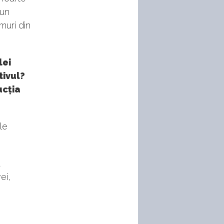
bun
muri din
lei
tivul?
ucția
ile
a
ei,