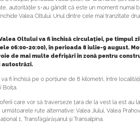
te, autoritățile s-au gândit că este un moment numai 
închide Valea Oltului. Unul dintre cele mai tranzitate dru
Valea Oltului va fi închisă circulației, pe timpul zi
rele 06:00-20:00), în perioada 8 iulie-9 august. Mo
oie de mai multe defrișări în zonă pentru constr
i autostrăzi.
 va fi închisă pe o porțiune de 8 kilometri, între localităț
i Boița.
oferii care vor să traverseze țara de la vest la est au l
e următoarele rute alternative: Valea Jiului, Valea Prahov
țional 1, Transfăgărășanul și Transalpina.