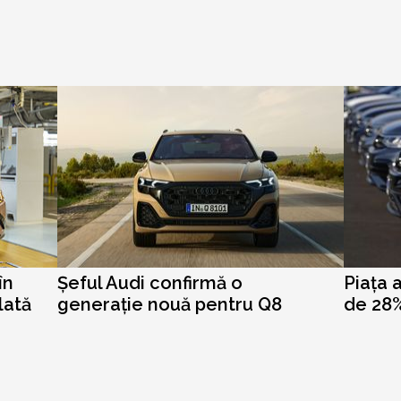
în
Șeful Audi confirmă o
Piața 
lată
generație nouă pentru Q8
de 28%