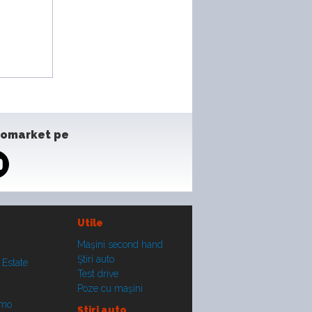
tomarket pe
Utile
Maşini second hand
Ştiri auto
 Estate
Test drive
Poze cu maşini
smo
Ştiri auto