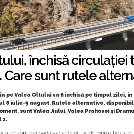
ului, închisă circulației
. Care sunt rutele altern
ia pe Valea Oltului va fi închisă pe timpul zilei, în
ul 8 iulie-9 august. Rutele alternative, disponibil
ment, sunt Valea Jiului, Valea Prahovei și Drumu
 1.
ă a început perioada vacanțelor, iar drumurile țării sunt