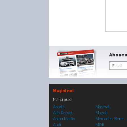
Abonea
Maşini noi
Mărci auto
Abarth
Maserati
Alfa Romeo
Mazda
Aston Martin
Mercedes-Benz
Audi
MINI