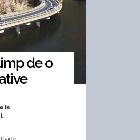
 timp de o
ative
e în
l
 foarte