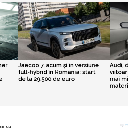
mer
Jaecoo 7, acum și în versiune
Audi, 
full-hybrid în România: start
viitoa
e
de la 29.500 de euro
mai mi
materi
C
I (0)