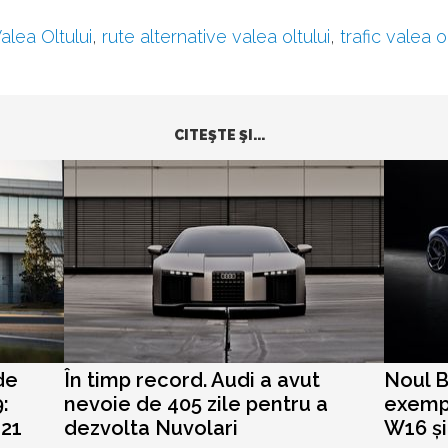
alea Oltului
,
rute alternative valea oltului
,
trafic valea ol
CITEŞTE ŞI...
de
În timp record. Audi a avut
Noul B
:
nevoie de 405 zile pentru a
exempl
 21
dezvolta Nuvolari
W16 și