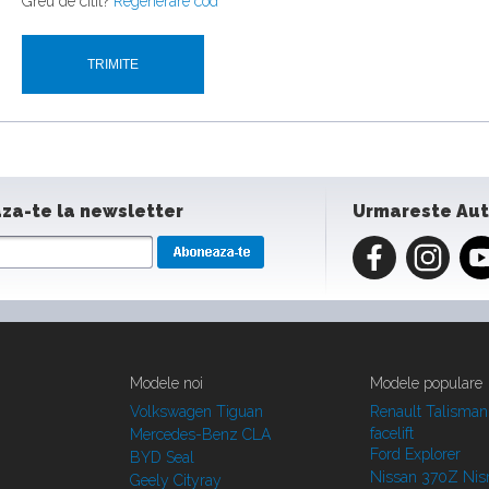
Greu de citit?
Regenerare cod
za-te la newsletter
Urmareste Au
Modele noi
Modele populare
Volkswagen Tiguan
Renault Talisman
facelift
Mercedes-Benz CLA
Ford Explorer
BYD Seal
Nissan 370Z Ni
Geely Cityray