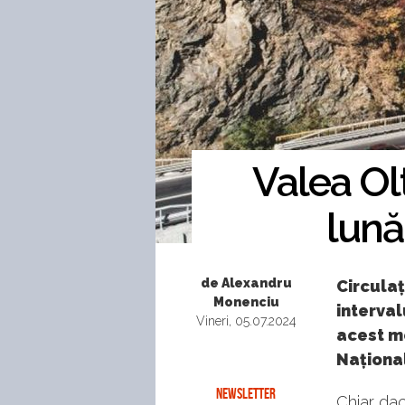
Valea Olt
lună
de Alexandru
Circulaț
Monenciu
interval
Vineri, 05.07.2024
acest mo
Național
NEWSLETTER
Chiar dac