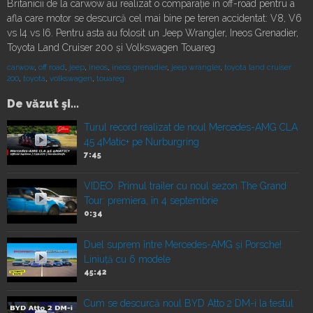
Britanicii de la carwow au realizat o comparație în off-road pentru a
afla care motor se descurcă cel mai bine pe teren accidentat: V8, V6
vs I4 vs I6. Pentru asta au folosit un Jeep Wrangler, Ineos Grenadier,
Toyota Land Cruiser 200 și Volkswagen Touareg
carwow
,
off road
,
jeep
,
ineos
,
ineos grenadier
,
jeep wrangler
,
toyota land cruiser
200
,
toyota
,
volkswagen
,
touareg
De văzut şi...
Turul record realizat de noul Mercedes-AMG CLA
45 4Matic+ pe Nurburgring
7:45
VIDEO: Primul trailer cu noul sezon The Grand
Tour: premiera, în 4 septembrie
0:34
Duel suprem între Mercedes-AMG și Porsche!
Liniuță cu 6 modele
45:42
Cum se descurcă noul BYD Atto 2 DM-i la testul