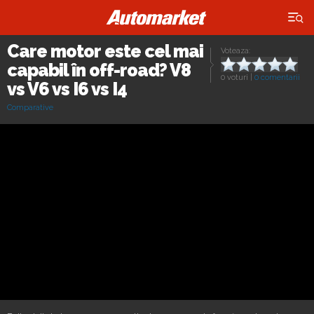
×
Care motor este cel mai
Voteaza:
capabil în off-road? V8
0 voturi
|
0 comentarii
vs V6 vs I6 vs I4
Comparative