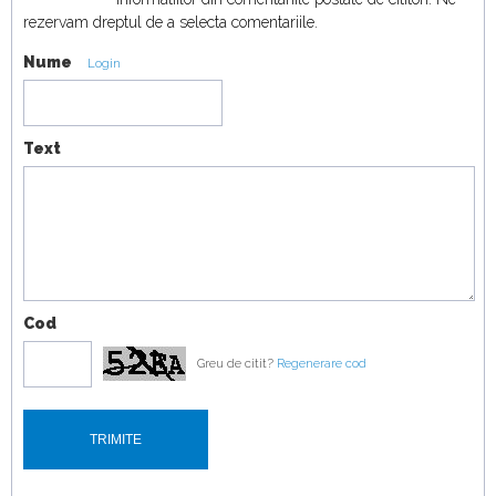
18:19
rezervam dreptul de a selecta comentariile.
Nume
Duel japonez în off-road! Honda Passport
Login
TrailSport vs Toyota Land Cruiser
19:07
Text
Cod
Greu de citit?
Regenerare cod