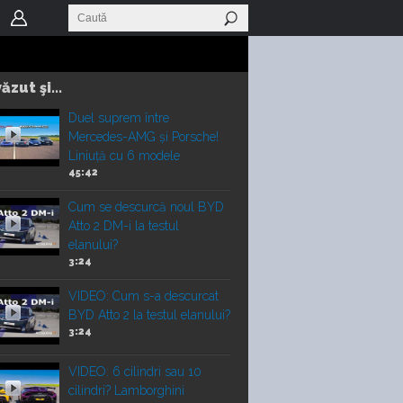
ăzut şi...
Duel suprem între
Mercedes-AMG și Porsche!
Liniuță cu 6 modele
45:42
Cum se descurcă noul BYD
Atto 2 DM-i la testul
elanului?
3:24
VIDEO: Cum s-a descurcat
BYD Atto 2 la testul elanului?
3:24
VIDEO: 6 cilindri sau 10
cilindri? Lamborghini