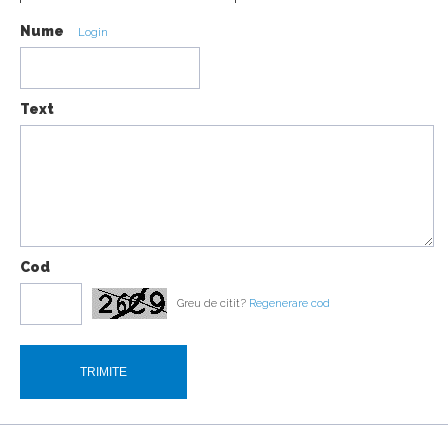
Nume
Login
Text
Cod
Greu de citit?
Regenerare cod