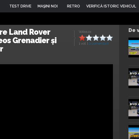
TEST DRIVE
MAŞINI NOI
RETRO
VERIFICĂ ISTORIC VEHICUL
tre Land Rover
De v
Voteaza:
os Grenadier și
1 vot
|
0 comentarii
r