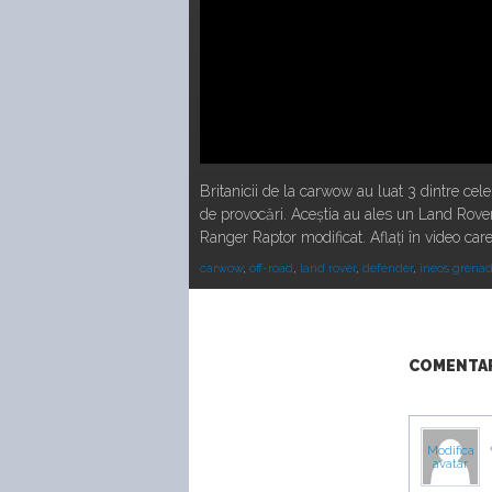
Britanicii de la carwow au luat 3 dintre cel
de provocări. Aceștia au ales un Land Rove
Ranger Raptor modificat. Aflați în video car
carwow
,
off-road
,
land rover
,
defender
,
ineos grenad
COMENTARI
Modifica
avatar