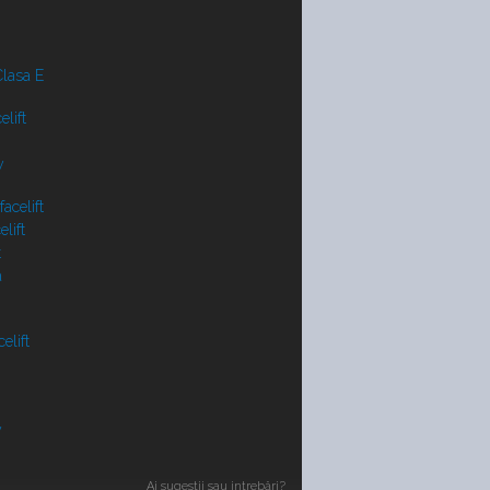
lasa E
lift
y
acelift
lift
t
a
elift
V
Ai sugestii sau intrebări?