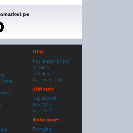
tomarket pe
Utile
Maşini second hand
Ştiri auto
Test drive
smo
Poze cu maşini
 Estate
Ştiri auto
tepway
August 2026
Iulie 2026
s
Iunie 2026
Motorsport
Formula 1
ring