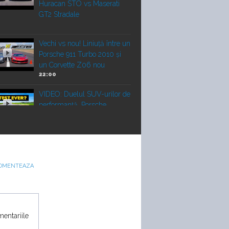
Huracan STO vs Maserati
GT2 Stradale
Vechi vs nou! Liniuță între un
Porsche 911 Turbo 2010 și
un Corvette Z06 nou
22:00
VIDEO: Duelul SUV-urilor de
performanță. Porsche
Cayenne Electric vs Ferrari
Purosangue vs Lamborghini
Mașină vs avion! Noul
OMENTEAZA
Porsche Cayenne Turbo
Electric vs cel mai mare
avion
mentariile
Duel japonez în off-road!