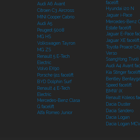
facelift
Audi A6 Avant
Hyundai i20 N
Citroen C3 Aircross
Jaguar i-Pace
MINI Cooper Cabrio
Mercedes-Benz C
Audi A5
Estate facelift
Peugeot 5008
Jaguar E-Pace face
MG HS
Jaguar XE facelift
Volkswagen Tayron
Toyota Proace Cit
MG ZS
Verso
Renault 5 E-Tech
SsangYong Tivoli f
Electric
Audi A4 Avant face
Volvo EX90
Kia Stinger facelif
Porsche 911 facelift
Bentley Bentayg
BYD Dolphin Surf
Speed facelift
Renault 4 E-Tech
BMW iX
Electric
Renault Koleos fac
Mercedes-Benz Clasa
Dacia Duster
G facelift
Dacia Sandero
Alfa Romeo Junior
Dacia Logan
Dacia Logan MC