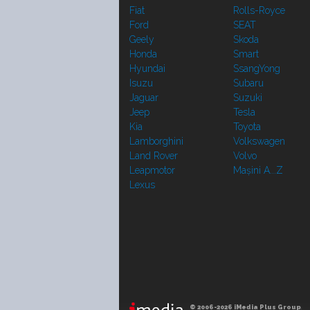
Fiat
Rolls-Royce
Ford
SEAT
Geely
Skoda
Honda
Smart
Hyundai
SsangYong
Isuzu
Subaru
Jaguar
Suzuki
Jeep
Tesla
Kia
Toyota
Lamborghini
Volkswagen
Land Rover
Volvo
Leapmotor
Mașini A...Z
Lexus
© 2006-2026 iMedia Plus Group
.