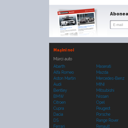
Abonea
Maşini noi
Mărci auto
Abarth
Maserati
Alfa Romeo
Mazda
Aston Martin
Mercedes-Benz
Audi
MINI
Bentley
Mitsubishi
BMW
Nissan
Citroen
Opel
Cupra
Peugeot
Dacia
Porsche
DS
Range Rover
Ferrari
Renault