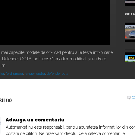
20:16
e mai capabile modele de off-road pentru a le testa într-o serie
r Defender OCTA, un Ineos Grenadier modificat și un Ford
e m
ier
,
ford ranger
,
ranger raptor
,
defender octa
Urus
16:07
C
I (0)
Adauga un comentariu
18:19
Automarket nu este responsabil pentru acuratetea informatiilor din co
postate de cititori. Ne rezervam dreptul de a selecta comentariile.