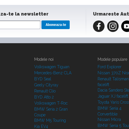
za-te la newsletter
Urmareste Au
Modele noi
Modele populare
Volkswagen Tiguan
Ford Explorer
Mercedes-Benz CLA
Nissan 370Z Ni
BYD Seal
Renault Talisman
facelift
Geely Cityray
Dacia Sandero S
Renault Clio
Jaguar XJ facelift
BYD Atto 2
Toyota Yaris Cros
Volkswagen T-Roc
BMW Seria 4
BMW Seria 2 Gran
Convertible
Coupe
Nissan Micra
BMW M5 Touring
BMW Seria 5 Tou
Kia EV4