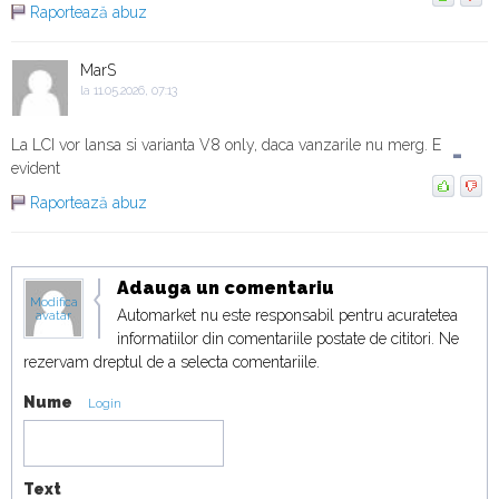
Raportează abuz
Duel japonez în off-road! Honda Passport
TrailSport vs Toyota Land Cruiser
19:07
MarS
la 11.05.2026, 07:13
La LCI vor lansa si varianta V8 only, daca vanzarile nu merg. E
-
evident
Raportează abuz
Adauga un comentariu
Modifica
Automarket nu este responsabil pentru acuratetea
avatar
informatiilor din comentariile postate de cititori. Ne
rezervam dreptul de a selecta comentariile.
Nume
Login
Text