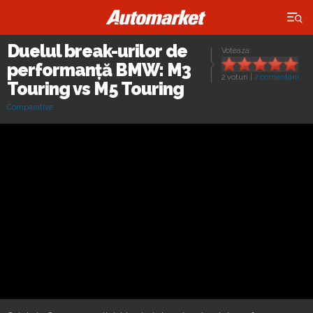
×
Duelul break-urilor de
Voteaza:
performanță BMW: M3
2 voturi
|
2 comentarii
Touring vs M5 Touring
Comparative