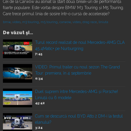
Cei de la Carwow au aliniat la start două break-uri de performanță
foarte populare. Este vorba despre BMW M3 Touring și M5 Touring.
Care trece primul linia de sosire într-o cursă de accelerație?
bmw
,
video
,
m3 touring
,
m5 touring
,
carwow
,
video
,
drag race
,
liniuta
De văzut şi...
Turul record realizat de noul Mercedes-AMG CLA
45 4Matic+ pe Nurburgring
7:45
VIDEO: Primul trailer cu noul sezon The Grand
Tour: premiera, în 4 septembrie
0:34
Duel suprem între Mercedes-AMG și Porsche!
Liniuță cu 6 modele
45:42
Cum se descurcă noul BYD Atto 2 DM-i la testul
elanului?
3:24