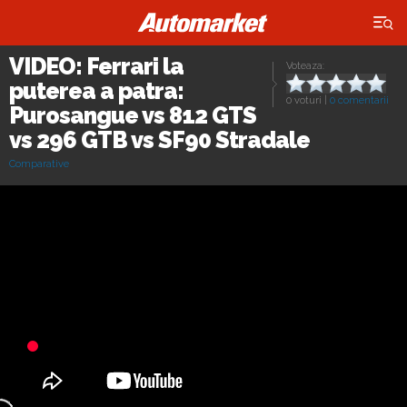
×
VIDEO: Ferrari la
Voteaza:
puterea a patra:
0 voturi
|
0 comentarii
Purosangue vs 812 GTS
vs 296 GTB vs SF90 Stradale
Comparative