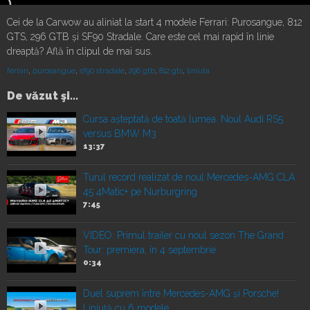
Cei de la Carwow au aliniat la start 4 modele Ferrari: Purosangue, 812
GTS, 296 GTB și SF90 Stradale. Care este cel mai rapid în linie
dreaptă? Află în clipul de mai sus.
ferrari
,
purosangue
,
sf90 stradale
,
296 gtb
,
812 gts
,
liniuta
De văzut şi...
Cursa așteptată de toată lumea. Noul Audi RS5
versus BMW M3
13:37
Turul record realizat de noul Mercedes-AMG CLA
45 4Matic+ pe Nurburgring
7:45
VIDEO: Primul trailer cu noul sezon The Grand
Tour: premiera, în 4 septembrie
0:34
Duel suprem între Mercedes-AMG și Porsche!
Liniuță cu 6 modele