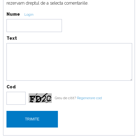
rezervam dreptul de a selecta comentariile.
16:07
Nume
Mașină vs avion! Noul Porsche Cayenne Turbo
Login
Electric vs cel mai mare avion
18:19
Text
Cod
Greu de citit?
Regenerare cod