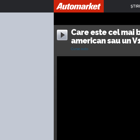
ŞTIRI
Care este cel mai 
american sau un V1
Curse auto