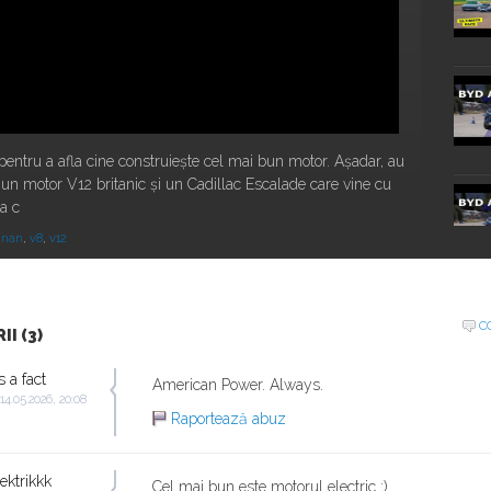
ă pentru a afla cine construiește cel mai bun motor. Așadar, au
un motor V12 britanic și un Cadillac Escalade care vine cu
a c
inan
,
v8
,
v12
C
I (3)
20:16
's a fact
American Power. Always.
 14.05.2026, 20:08
Raportează abuz
ektrikkk
Cel mai bun este motorul electric ;)