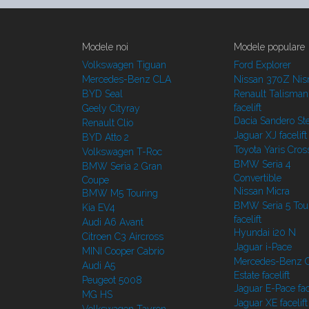
Modele noi
Modele populare
Volkswagen Tiguan
Ford Explorer
Mercedes-Benz CLA
Nissan 370Z Ni
BYD Seal
Renault Talisman
facelift
Geely Cityray
Dacia Sandero S
Renault Clio
Jaguar XJ facelift
BYD Atto 2
Toyota Yaris Cros
Volkswagen T-Roc
BMW Seria 4
BMW Seria 2 Gran
Convertible
Coupe
Nissan Micra
BMW M5 Touring
BMW Seria 5 Tou
Kia EV4
facelift
Audi A6 Avant
Hyundai i20 N
Citroen C3 Aircross
Jaguar i-Pace
MINI Cooper Cabrio
Mercedes-Benz C
Audi A5
Estate facelift
Peugeot 5008
Jaguar E-Pace face
MG HS
Jaguar XE facelift