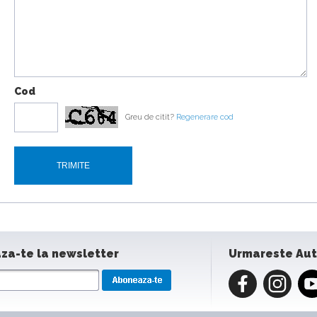
Cod
Greu de citit?
Regenerare cod
za-te la newsletter
Urmareste Au