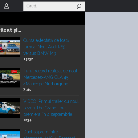
ăzut şi...
Cursa așteptată de toată
lumea. Noul Audi RS5
versus BMW M3
13:37
Turul record realizat de noul
Mercedes-AMG CLA 45
4Matic+ pe Nurburgring
7:45
VIDEO: Primul trailer cu noul
sezon The Grand Tour:
premiera, în 4 septembrie
0:34
Duel suprem între