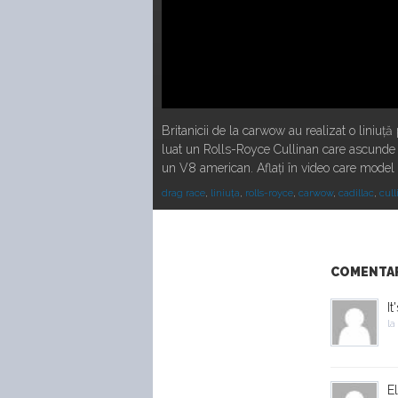
Britanicii de la carwow au realizat o liniuț
luat un Rolls-Royce Cullinan care ascunde 
un V8 american. Aflați în video care model 
drag race
,
liniuța
,
rolls-royce
,
carwow
,
cadillac
,
cull
COMENTARI
It
la
El