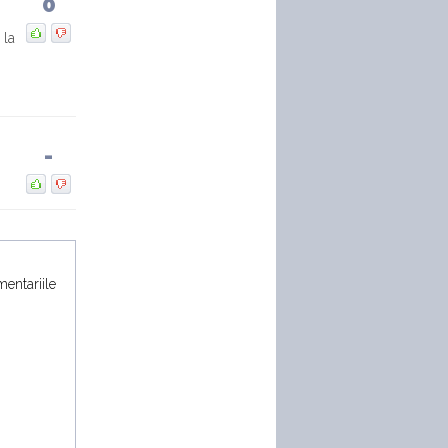
0
VIDEO: Duelul SUV-urilor de
 la
performanță. Porsche
Cayenne Electric vs Ferrari
Purosangue vs Lamborghini
-
Mașină vs avion! Noul
Porsche Cayenne Turbo
Electric vs cel mai mare
avion
mentariile