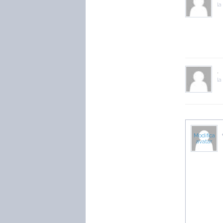
la
.
la
Modifica
avatar