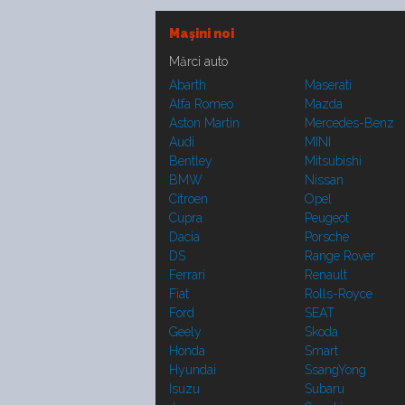
Maşini noi
Mărci auto
Abarth
Maserati
Alfa Romeo
Mazda
Aston Martin
Mercedes-Benz
Audi
MINI
Bentley
Mitsubishi
BMW
Nissan
Citroen
Opel
Cupra
Peugeot
Dacia
Porsche
DS
Range Rover
Ferrari
Renault
Fiat
Rolls-Royce
Ford
SEAT
Geely
Skoda
Honda
Smart
Hyundai
SsangYong
Isuzu
Subaru