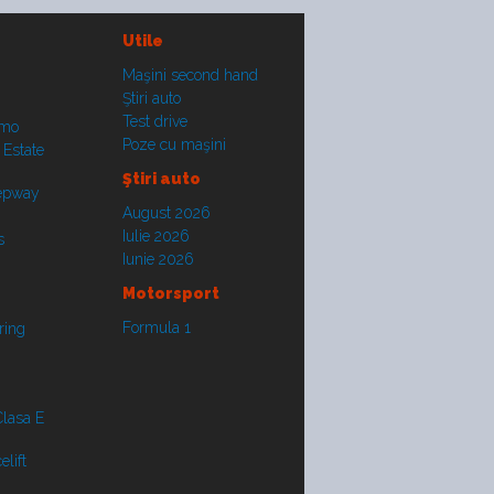
Utile
Maşini second hand
Ştiri auto
Test drive
smo
Poze cu maşini
 Estate
Ştiri auto
tepway
August 2026
Iulie 2026
s
Iunie 2026
Motorsport
Formula 1
ring
lasa E
lift