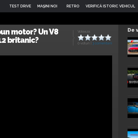
TEST DRIVE
MAŞINI NOI
RETRO
VERIFICĂ ISTORIC VEHICUL
bun motor? Un V8
De v
Voteaza:
2 britanic?
0 voturi
|
3 comentarii