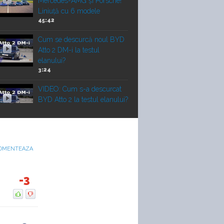
Mercedes-AMG și Porsche!
Liniuță cu 6 modele
45:42
Cum se descurcă noul BYD
Atto 2 DM-i la testul
elanului?
3:24
VIDEO: Cum s-a descurcat
BYD Atto 2 la testul elanului?
3:24
VIDEO: 6 cilindri sau 10
cilindri? Lamborghini
OMENTEAZA
Huracan STO vs Maserati
GT2 Stradale
-3
Vechi vs nou! Liniuță între un
Porsche 911 Turbo 2010 și
un Corvette Z06 nou
22:00