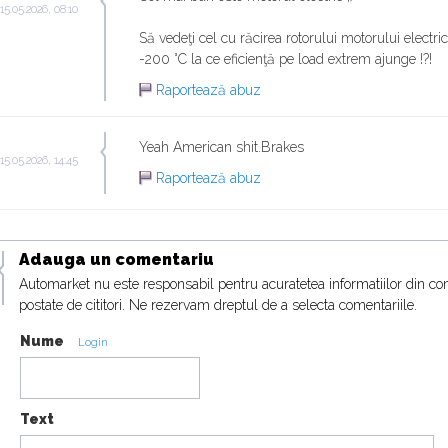
 15.05.2026, 08:10
Să vedeţi cel cu răcirea rotorului motorului electric
-200 °C la ce eficienţă pe load extrem ajunge !?!
Raportează abuz
Urus
16:07
Yeah American shit.Brakes
 15.05.2026, 14:45
Raportează abuz
18:19
Adauga un comentariu
Automarket nu este responsabil pentru acuratetea informatiilor din co
postate de cititori. Ne rezervam dreptul de a selecta comentariile.
Nume
Login
Text