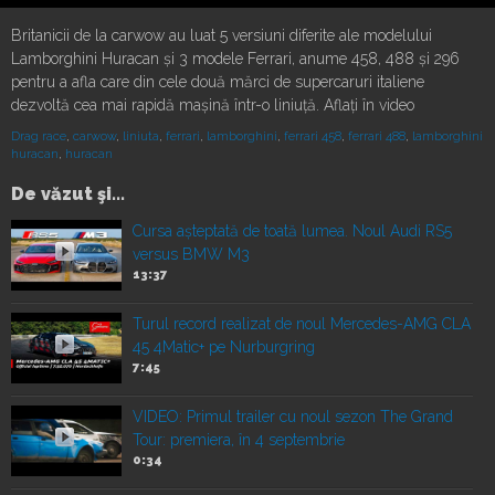
Britanicii de la carwow au luat 5 versiuni diferite ale modelului
Lamborghini Huracan și 3 modele Ferrari, anume 458, 488 și 296
pentru a afla care din cele două mărci de supercaruri italiene
dezvoltă cea mai rapidă mașină într-o liniuță. Aflați în video
Drag race
,
carwow
,
liniuta
,
ferrari
,
lamborghini
,
ferrari 458
,
ferrari 488
,
lamborghini
huracan
,
huracan
De văzut şi...
Cursa așteptată de toată lumea. Noul Audi RS5
versus BMW M3
13:37
Turul record realizat de noul Mercedes-AMG CLA
45 4Matic+ pe Nurburgring
7:45
VIDEO: Primul trailer cu noul sezon The Grand
Tour: premiera, în 4 septembrie
0:34