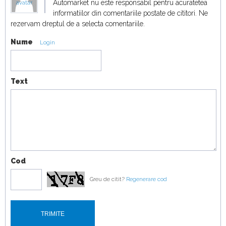
Automarket nu este responsabil pentru acuratetea
Porsche Cayenne Electric vs Ferrari Purosangue
avatar
informatiilor din comentariile postate de cititori. Ne
vs Lamborghini Urus
rezervam dreptul de a selecta comentariile.
16:07
Nume
Mașină vs avion! Noul Porsche Cayenne Turbo
Login
Electric vs cel mai mare avion
18:19
Text
Cod
Greu de citit?
Regenerare cod