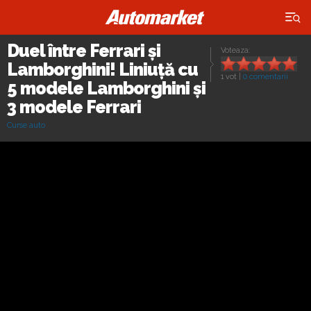
×
Duel între Ferrari și
Voteaza:
Lamborghini! Liniuță cu
1 vot
|
0 comentarii
5 modele Lamborghini și
3 modele Ferrari
Curse auto