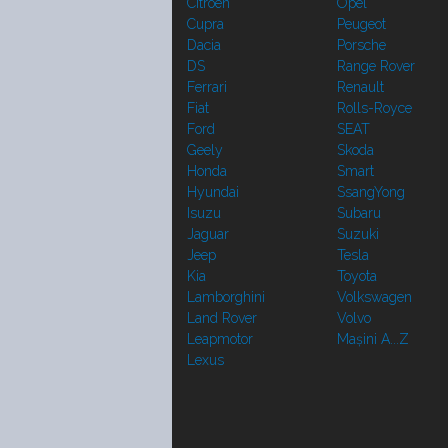
Citroen
Opel
Cupra
Peugeot
Dacia
Porsche
DS
Range Rover
Ferrari
Renault
Fiat
Rolls-Royce
Ford
SEAT
Geely
Skoda
Honda
Smart
Hyundai
SsangYong
Isuzu
Subaru
Jaguar
Suzuki
Jeep
Tesla
Kia
Toyota
Lamborghini
Volkswagen
Land Rover
Volvo
Leapmotor
Mașini A...Z
Lexus