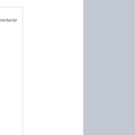
Honda Passport TrailSport vs
Toyota Land Cruiser
19:07
mentariile
Cine face cel mai fiabil
motor? Duel între 3 SUV-uri
second-hand
16:18
VIDEO: Cum se comportă
noua Honda Prelude la testul
elanului?
3:07