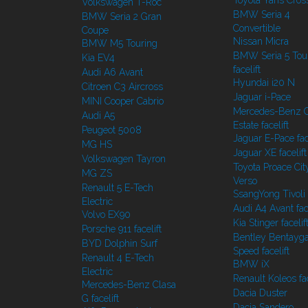
Toyota Yaris Cros
Volkswagen T-Roc
BMW Seria 4
BMW Seria 2 Gran
Convertible
Coupe
Nissan Micra
BMW M5 Touring
BMW Seria 5 Tou
Kia EV4
facelift
Audi A6 Avant
Hyundai i20 N
Citroen C3 Aircross
Jaguar i-Pace
MINI Cooper Cabrio
Mercedes-Benz C
Audi A5
Estate facelift
Peugeot 5008
Jaguar E-Pace face
MG HS
Jaguar XE facelift
Volkswagen Tayron
Toyota Proace Cit
MG ZS
Verso
Renault 5 E-Tech
SsangYong Tivoli f
Electric
Audi A4 Avant face
Volvo EX90
Kia Stinger facelif
Porsche 911 facelift
Bentley Bentayg
BYD Dolphin Surf
Speed facelift
Renault 4 E-Tech
BMW iX
Electric
Renault Koleos fac
Mercedes-Benz Clasa
Dacia Duster
G facelift
Dacia Sandero