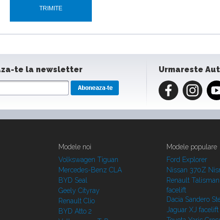
za-te la newsletter
Urmareste Au
Modele noi
Modele populare
Volkswagen Tiguan
Ford Explorer
Mercedes-Benz CLA
Nissan 370Z Ni
BYD Seal
Renault Talisman
facelift
Geely Cityray
Dacia Sandero S
Renault Clio
Jaguar XJ facelift
BYD Atto 2