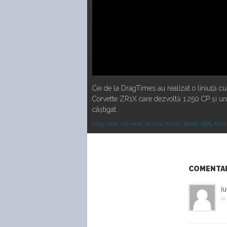
Cei de la DragTimes au realizat o liniuță cu
Corvette ZR1X care dezvoltă 1.250 CP și un 
câștigat.
Drag race
,
corvette
,
liniuta
,
ferrari
,
ferrari sf90
,
ferra
COMENTARI
iu
la