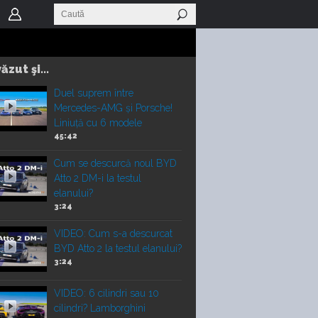
ăzut şi...
Duel suprem între
Mercedes-AMG și Porsche!
Liniuță cu 6 modele
45:42
Cum se descurcă noul BYD
Atto 2 DM-i la testul
elanului?
3:24
VIDEO: Cum s-a descurcat
BYD Atto 2 la testul elanului?
3:24
VIDEO: 6 cilindri sau 10
cilindri? Lamborghini