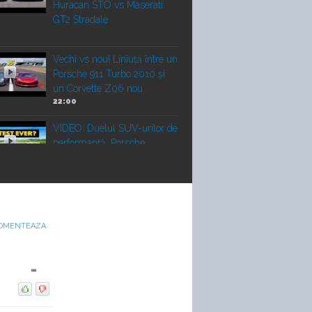
Huracan STO vs Maserati
GT2 Stradale
Vechi vs nou! Liniuță între un
Porsche 911 Turbo 2010 și
un Corvette Z06 nou
22:00
VIDEO: Duelul SUV-urilor de
performanță. Porsche
Cayenne Electric vs Ferrari
Purosangue vs Lamborghini
Mașină vs avion! Noul
OMENTEAZA
Porsche Cayenne Turbo
Electric vs cel mai mare
-
avion
Duel japonez în off-road!