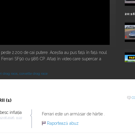
20:16
 peste 2.200 de cai putere. Aceștia au pus față în față noul
Ferrari SF90 cu 986 CP. Aflați în video care supercar a
ri drag race
,
corvette drag race
Urus
16:07
C
I (1)
besc inflația
Ferrari este un armăsar de hârtie .
 12.06.2026, 11:22
18:19
Raportează abuz