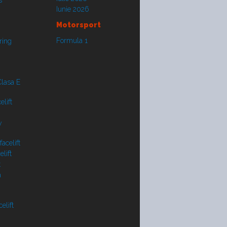
s
Iunie 2026
Motorsport
Formula 1
ring
lasa E
lift
y
acelift
lift
t
a
elift