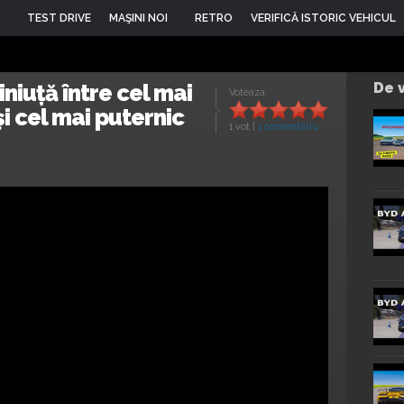
TEST DRIVE
MAŞINI NOI
RETRO
VERIFICĂ ISTORIC VEHICUL
iniuță între cel mai
De v
Voteaza:
i cel mai puternic
1 vot
|
1 comentariu