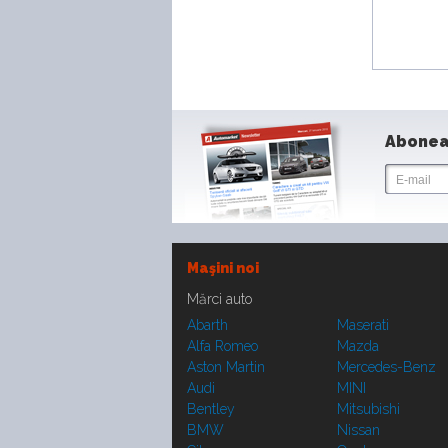
Abonea
Maşini noi
Mărci auto
Abarth
Maserati
Alfa Romeo
Mazda
Aston Martin
Mercedes-Benz
Audi
MINI
Bentley
Mitsubishi
BMW
Nissan