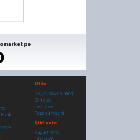
tomarket pe
Utile
Maşini second hand
Ştiri auto
Test drive
smo
Poze cu maşini
 Estate
Ştiri auto
tepway
August 2026
Iulie 2026