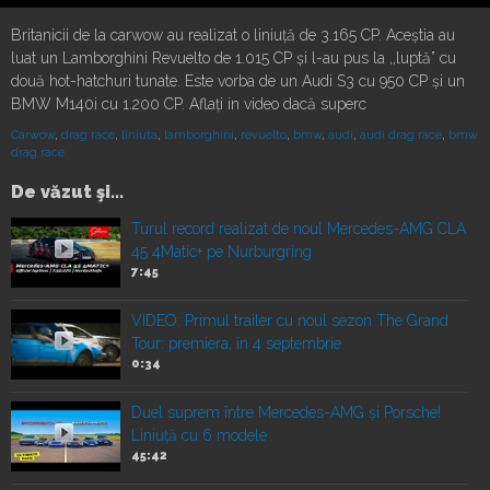
Britanicii de la carwow au realizat o liniuță de 3.165 CP. Aceștia au
luat un Lamborghini Revuelto de 1.015 CP și l-au pus la ,,luptă” cu
două hot-hatchuri tunate. Este vorba de un Audi S3 cu 950 CP și un
BMW M140i cu 1.200 CP. Aflați in video dacă superc
Carwow
,
drag race
,
liniuta
,
lamborghini
,
revuelto
,
bmw
,
audi
,
audi drag race
,
bmw
drag race
De văzut şi...
Turul record realizat de noul Mercedes-AMG CLA
45 4Matic+ pe Nurburgring
7:45
VIDEO: Primul trailer cu noul sezon The Grand
Tour: premiera, în 4 septembrie
0:34
Duel suprem între Mercedes-AMG și Porsche!
Liniuță cu 6 modele
45:42