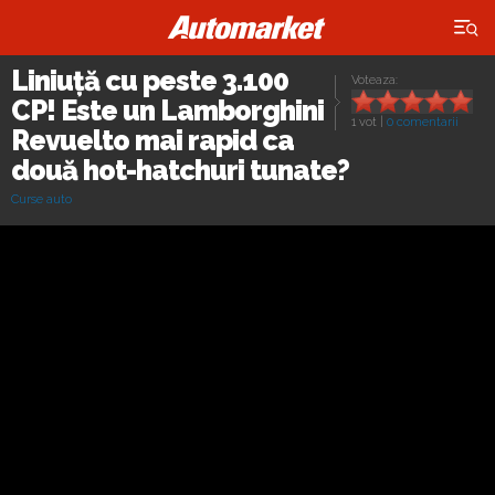
×
Liniuță cu peste 3.100
Voteaza:
CP! Este un Lamborghini
1 vot
|
0 comentarii
Revuelto mai rapid ca
două hot-hatchuri tunate?
Curse auto