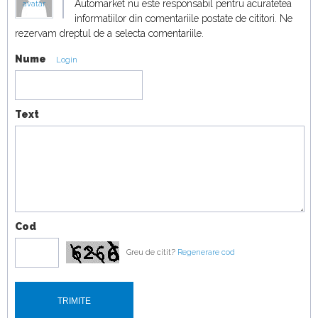
Automarket nu este responsabil pentru acuratetea
avatar
Electric vs cel mai mare avion
informatiilor din comentariile postate de cititori. Ne
18:19
rezervam dreptul de a selecta comentariile.
Nume
Duel japonez în off-road! Honda Passport
Login
TrailSport vs Toyota Land Cruiser
19:07
Text
Cod
Greu de citit?
Regenerare cod