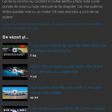
Cei de la carwow au călătorit în Dubai pentru a face niște curse
dunele de nisip cu niște vehicule de tip dragster. Cel mai puternic
dintre acestea vine cu un motor V8 care dezvoltă 4.000 de cai
putere.
Drag race
,
liniuta
,
carwow
,
dragsters
,
v8
,
dragsters drag race
,
liniuta dragster
,
liniuta nisip
,
drag race nisip
De văzut şi...
Turul record realizat de noul Mercedes-AMG CLA
45 4Matic+ pe Nurburgring
7:45
VIDEO: Primul trailer cu noul sezon The Grand
Tour: premiera, în 4 septembrie
0:34
Duel suprem între Mercedes-AMG și Porsche!
Liniuță cu 6 modele
45:42
Cum se descurcă noul BYD Atto 2 DM-i la testul