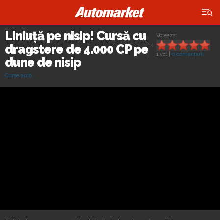
×
Liniuță pe nisip! Cursă cu
Voteaza:
dragstere de 4.000 CP pe
1 vot
|
0 comentarii
dune de nisip
Curse auto