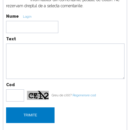
18:19
rezervam dreptul de a selecta comentariile.
Nume
Duel japonez în off-road! Honda Passport
Login
TrailSport vs Toyota Land Cruiser
19:07
Text
Cod
Greu de citit?
Regenerare cod