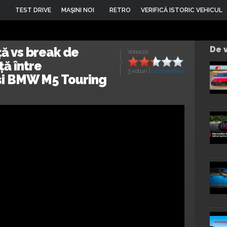
TEST DRIVE
MAŞINI NOI
RETRO
VERIFICĂ ISTORIC VEHICUL
ă vs break de
De v
Voteaza:
ță între
3 voturi
|
0 comentarii
și BMW M5 Touring