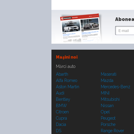
Abonea
Maşini noi
Mărci auto
Abarth
Maserati
Alfa Romeo
Mazda
Aston Martin
Mercedes-Benz
Audi
MINI
Bentley
Mitsubishi
BMW
Nissan
Citroen
Opel
Cupra
Peugeot
Dacia
Porsche
DS
Range Rover