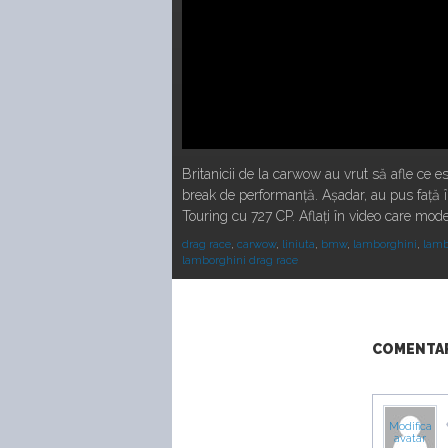
Britanicii de la carwow au vrut să afle ce 
break de performanță. Așadar, au pus faț
Touring cu 727 CP. Aflați în video care model
drag race
,
carwow
,
liniuta
,
bmw
,
lamborghini
,
lamb
lamborghini drag race
COMENTARI
Modifica
avatar