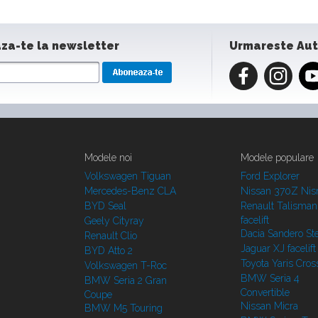
za-te la newsletter
Urmareste Au
Modele noi
Modele populare
Volkswagen Tiguan
Ford Explorer
Mercedes-Benz CLA
Nissan 370Z Ni
BYD Seal
Renault Talisman
facelift
Geely Cityray
Dacia Sandero S
Renault Clio
Jaguar XJ facelift
BYD Atto 2
Toyota Yaris Cros
Volkswagen T-Roc
BMW Seria 4
BMW Seria 2 Gran
Convertible
Coupe
Nissan Micra
BMW M5 Touring