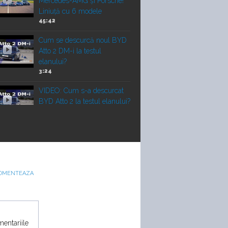
Mercedes-AMG și Porsche!
Liniuță cu 6 modele
45:42
Cum se descurcă noul BYD
Atto 2 DM-i la testul
elanului?
3:24
VIDEO: Cum s-a descurcat
BYD Atto 2 la testul elanului?
3:24
VIDEO: 6 cilindri sau 10
cilindri? Lamborghini
Huracan STO vs Maserati
GT2 Stradale
OMENTEAZA
Vechi vs nou! Liniuță între un
Porsche 911 Turbo 2010 și
un Corvette Z06 nou
mentariile
22:00