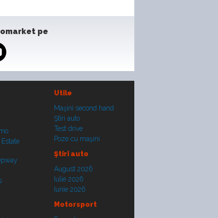
tomarket pe
Utile
Maşini second hand
Ştiri auto
Test drive
smo
Poze cu maşini
 Estate
Ştiri auto
tepway
August 2026
Iulie 2026
s
Iunie 2026
Motorsport