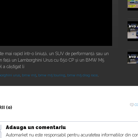
este mai rapid într-o liniuță, un SUV de performanță sau un
ă în față un Lamborghini Urus cu 650 CP și un BMW M5
 a câștigat li
orghini urus
,
bmw m5
,
bmw m5 touring
,
bmw m5 drag race
,
C
20:16
I (0)
Adauga un comentariu
Automarket nu este responsabil pentru acuratetea informatiilor din co