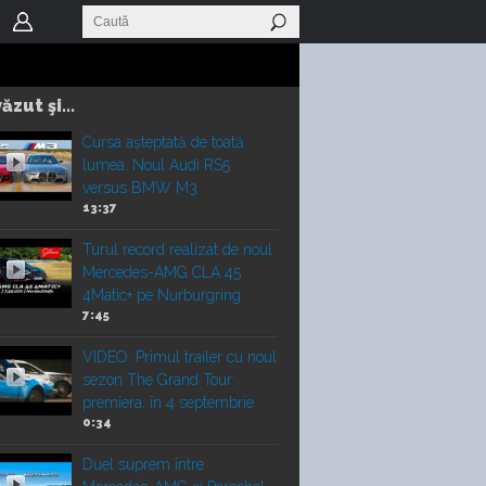
ăzut şi...
Cursa așteptată de toată
lumea. Noul Audi RS5
versus BMW M3
13:37
Turul record realizat de noul
Mercedes-AMG CLA 45
4Matic+ pe Nurburgring
7:45
VIDEO: Primul trailer cu noul
sezon The Grand Tour:
premiera, în 4 septembrie
0:34
Duel suprem între