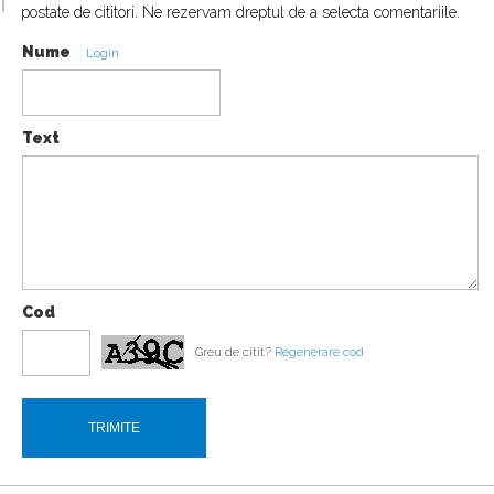
postate de cititori. Ne rezervam dreptul de a selecta comentariile.
Nume
Login
Urus
Text
16:07
18:19
Cod
Greu de citit?
Regenerare cod