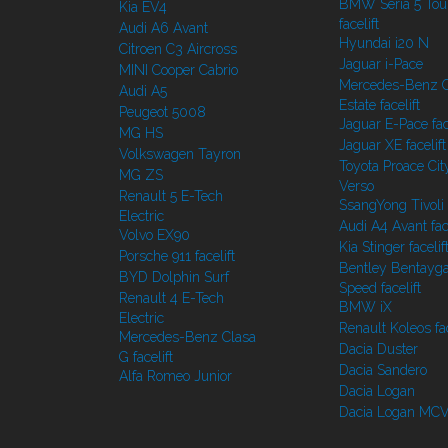
BMW Seria 5 Tou
Kia EV4
facelift
Audi A6 Avant
Hyundai i20 N
Citroen C3 Aircross
Jaguar i-Pace
MINI Cooper Cabrio
Mercedes-Benz C
Audi A5
Estate facelift
Peugeot 5008
Jaguar E-Pace face
MG HS
Jaguar XE facelift
Volkswagen Tayron
Toyota Proace Cit
MG ZS
Verso
Renault 5 E-Tech
SsangYong Tivoli f
Electric
Audi A4 Avant face
Volvo EX90
Kia Stinger facelif
Porsche 911 facelift
Bentley Bentayg
BYD Dolphin Surf
Speed facelift
Renault 4 E-Tech
BMW iX
Electric
Renault Koleos fac
Mercedes-Benz Clasa
Dacia Duster
G facelift
Dacia Sandero
Alfa Romeo Junior
Dacia Logan
Dacia Logan MC