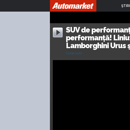
ŞTIRI
SUV de performanț
performanță! Liniu
Lamborghini Urus 
Curse auto