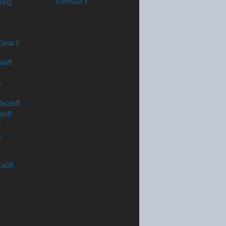
Formula 1
ring
lasa E
lift
y
acelift
lift
t
a
elift
V