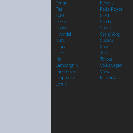
Ferrari
Renault
Fiat
Rolls-Royce
Ford
SEAT
Geely
Skoda
Honda
Smart
Hyundai
SsangYong
Isuzu
Subaru
Jaguar
Suzuki
Jeep
Tesla
Kia
Toyota
Lamborghini
Volkswagen
Land Rover
Volvo
Leapmotor
Mașini A...Z
Lexus