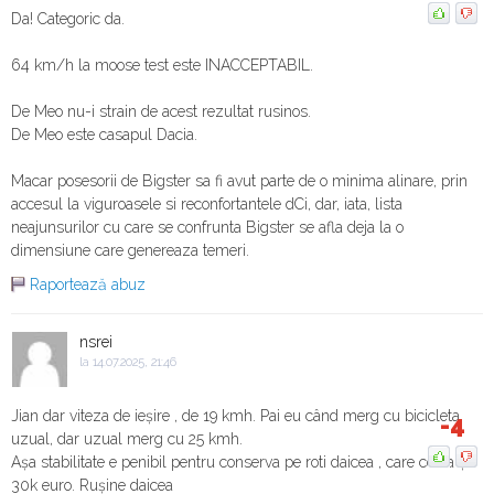
Da! Categoric da.
Mașină vs avion! Noul Porsche Cayenne Turbo
Electric vs cel mai mare avion
64 km/h la moose test este INACCEPTABIL.
18:19
De Meo nu-i strain de acest rezultat rusinos.
De Meo este casapul Dacia.
Macar posesorii de Bigster sa fi avut parte de o minima alinare, prin
accesul la viguroasele si reconfortantele dCi, dar, iata, lista
neajunsurilor cu care se confrunta Bigster se afla deja la o
dimensiune care genereaza temeri.
Raportează abuz
nsrei
la 14.07.2025, 21:46
Jian dar viteza de ieșire , de 19 kmh. Pai eu când merg cu bicicleta,
-4
uzual, dar uzual merg cu 25 kmh.
Așa stabilitate e penibil pentru conserva pe roti daicea , care costa și
30k euro. Rușine daicea