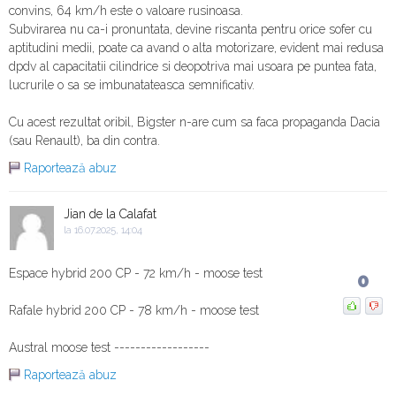
convins, 64 km/h este o valoare rusinoasa.
Subvirarea nu ca-i pronuntata, devine riscanta pentru orice sofer cu
aptitudini medii, poate ca avand o alta motorizare, evident mai redusa
dpdv al capacitatii cilindrice si deopotriva mai usoara pe puntea fata,
lucrurile o sa se imbunatateasca semnificativ.
Cu acest rezultat oribil, Bigster n-are cum sa faca propaganda Dacia
(sau Renault), ba din contra.
Raportează abuz
Jian de la Calafat
la 16.07.2025, 14:04
Espace hybrid 200 CP - 72 km/h - moose test
0
Rafale hybrid 200 CP - 78 km/h - moose test
Austral moose test ------------------
Raportează abuz