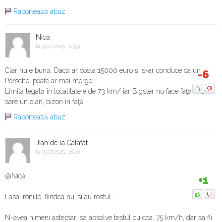
Raportează abuz
Nică
la 15.07.2025, 14:59
Clar nu e bună. Dacă ar costa 15000 euro şi s-ar conduce ca un
-6
Porsche, poate ar mai merge.
Limita legală în localitate e de 73 km/ iar Bigster nu face faţă dacă-i
sare un elan, bizon în faţă
Raportează abuz
Jian de la Calafat
la 15.07.2025, 18:48
@Nică
+1
Lasa ironiile, fiindca nu-si au rostul......
N-avea nimeni asteptari sa absolve testul cu cca. 75 km/h, dar sa fii