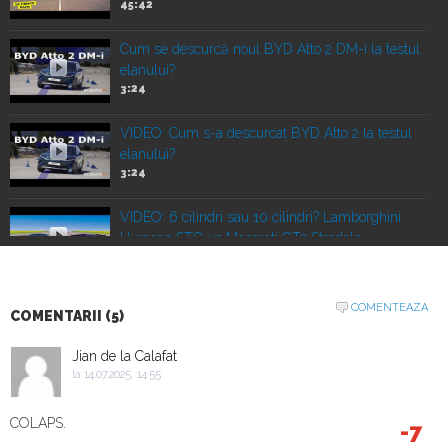
45:42
Cum se descurcă noul BYD Atto 2 DM-i la testul
elanului?
3:24
VIDEO: Cum s-a descurcat BYD Atto 2 la testul
elanului?
3:24
VIDEO: 6 cilindri sau 10 cilindri? Lamborghini
Huracan STO vs Maserati GT2 Stradale
20:16
Vechi vs nou! Liniuță între un Porsche 911 Turbo
COMENTEAZA
COMENTARII (5)
2010 și un Corvette Z06 nou
22:00
Jian de la Calafat
la 14.07.2025, 14:55
VIDEO: Duelul SUV-urilor de performanță.
Porsche Cayenne Electric vs Ferrari Purosangue
COLAPS.
-7
vs Lamborghini Urus
16:07