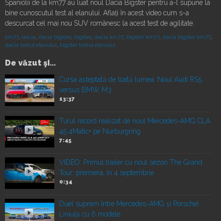
Spaniolii de la km77 au luat noul Dacia Bigster pentru a-l supune la
bine cunoscutul test al elanului. Aflați în acest video cum s-a
descurcat cel mai nou SUV românesc la acest test de agilitate.
km77
,
dacia
,
dacia bigster
,
bigster
,
dacia km77
,
bigster km77
,
dacia bigster km77
,
dacia testul elanului
,
bigster testul elanului
De văzut şi...
Cursa așteptată de toată lumea. Noul Audi RS5
versus BMW M3
13:37
Turul record realizat de noul Mercedes-AMG CLA
45 4Matic+ pe Nurburgring
7:45
VIDEO: Primul trailer cu noul sezon The Grand
Tour: premiera, în 4 septembrie
0:34
Duel suprem între Mercedes-AMG și Porsche!
Liniuță cu 6 modele