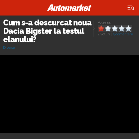
×
Cum s-a descurcat noua
Voteaza:
Dacia Bigster la testul
4 voturi
|
5 comentarii
elanului?
Diverse