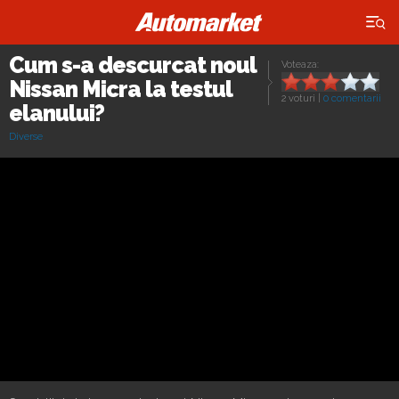
×
Cum s-a descurcat noul
Voteaza:
Nissan Micra la testul
2 voturi
|
0 comentarii
elanului?
Diverse