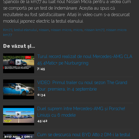
Spaniolii de la km77 au luat noul Nissan Micra pentru a vedea cum
se comportă pe un test de îndemânare. Aceștia au spus că
rezultatele au fost satisfăcătoare. Aflați în video cum s-a descurcat
modelul japonez electric la testul elanului.
Km77
,
testul elanului
,
nissan
,
nissan micra
,
micra
,
nissan km77
,
nissan micra
km77
De văzut şi...
Turul record realizat de noul Mercedes-AMG CLA
45 4Matic+ pe Nurburgring
7:45
VIDEO: Primul trailer cu noul sezon The Grand
Tour: premiera, în 4 septembrie
0:34
Duel suprem între Mercedes-AMG și Porsche!
Liniuță cu 6 modele
45:42
Cum se descurcă noul BYD Atto 2 DM-i la testul