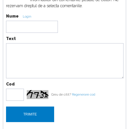
18:19
rezervam dreptul de a selecta comentariile.
Nume
Duel japonez în off-road! Honda Passport
Login
TrailSport vs Toyota Land Cruiser
19:07
Text
Cod
Greu de citit?
Regenerare cod