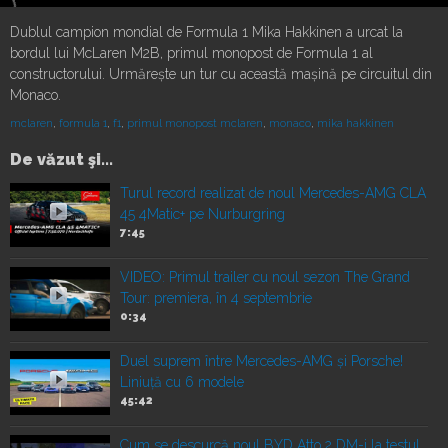
Dublul campion mondial de Formula 1 Mika Hakkinen a urcat la
bordul lui McLaren M2B, primul monopost de Formula 1 al
constructorului. Urmărește un tur cu această mașină pe circuitul din
Monaco.
mclaren
,
formula 1
,
f1
,
primul monopost mclaren
,
monaco
,
mika hakkinen
De văzut şi...
Turul record realizat de noul Mercedes-AMG CLA
45 4Matic+ pe Nurburgring
7:45
VIDEO: Primul trailer cu noul sezon The Grand
Tour: premiera, în 4 septembrie
0:34
Duel suprem între Mercedes-AMG și Porsche!
Liniuță cu 6 modele
45:42
Cum se descurcă noul BYD Atto 2 DM-i la testul