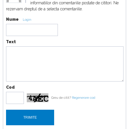
Electric vs cel mai mare avion
informatiilor din comentariile postate de cititori. Ne
18:19
rezervam dreptul de a selecta comentariile.
Nume
Duel japonez în off-road! Honda Passport
Login
TrailSport vs Toyota Land Cruiser
19:07
Text
Cod
Greu de citit?
Regenerare cod