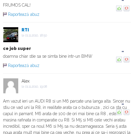
FRUMOS CAL!
BMW ne arată diferenţa dintre anvelopele de
Raportează abuz
iarnă şi cele de vară în zăpadă
RTI
la 01.11.2010, 18:50
ce job super
-
doamna chiar stie sa se simta bine intr-un BMW
Raportează abuz
Alex
la 01.11.2010, 19:08
Am vazut ieri un AUDI R8 si un M6 parcate una langa alta. Sincer nu
-
stiu ce vad uni la R8, in realitate arata ca o buburuza , zici ca sta cu
capul in pamant. M6 arata de 100 de ori mai bine ca R8 , este o
masina rafinata in comparatie cu R8. Si M5 si M6 cele vechi aratau
incredibil, sper ca noul M6 si M5 sa nu dezamageasca. Seria 5 asta
noua arata mult mai bine ca cea veche, nu prea ai ce sa-i reprosezi la