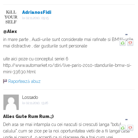
AdrianosFidi
la 02.11.2010, 09:15
@Alex
-
in mare parte , Audi-urile sunt considerate mai rafinate si BMW-urile
mai distractive , dar gusturile sunt personale
uite aici poze cu conceptul seriei 6
http://www.automarket.ro/stiri/live-paris-2010-standurile-bmw-si-
mini-33630.html
Raportează abuz
Lossado
la 02.11.2010, 13:26
Alles Gute Rum Rum.;)
-
Deh asa se mai intampla cu cei nascuti si crescuti langa "botul
calului"..cum se zice pe la noi..oportunitatea vietii de a fii langa casa
unde ai crescut ..o accepti ca si placerea de a trai cum vrei.