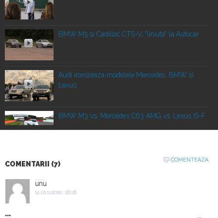
BMW M5 si Cadillac CTS-V, "liniuta" la Autocar
Audi ironizeaza modelele Mercedes, BMW si
Lexus
BMW M3 vs. Mercedes C63 AMG vs. Lexus IS-F
Un german si-a cumparat cel de-al 135-lea
COMENTEAZA
COMENTARII (7)
BMW al sau
unu
la 01.11.2010, 18:06
BMW X5, ingropat in nisip pe o plaja din Turcia
...
-