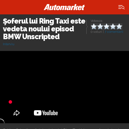
×
Şoferul lui Ring Taxi este
Voteaza:
vedeta noului episod
0 voturi
|
7 comentarii
BMW Unscripted
Interviu