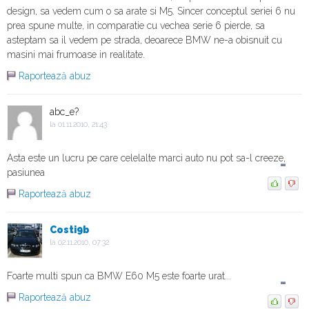
design, sa vedem cum o sa arate si M5. Sincer conceptul seriei 6 nu
prea spune multe, in comparatie cu vechea serie 6 pierde, sa
asteptam sa il vedem pe strada, deoarece BMW ne-a obisnuit cu
masini mai frumoase in realitate.
Raportează abuz
abc_e?
la 01.11.2010, 21:43
Asta este un lucru pe care celelalte marci auto nu pot sa-l creeze,
-
pasiunea
Raportează abuz
Costi9b
la 02.11.2010, 07:32
Foarte multi spun ca BMW E60 M5 este foarte urat...
-
Raportează abuz