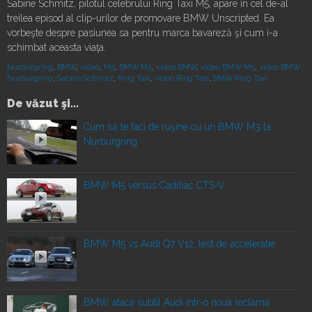
Sabine Schmitz, pilotul celebrului Ring Taxi M5, apare în cel de-al
treilea episod al clip-urilor de promovare BMW Unscripted. Ea
vorbeşte despre pasiunea sa pentru marca bavareză şi cum i-a
schimbat aceasta viaţa.
Nurburgring
,
BMW
,
video
,
M5
,
BMW M5
,
video BMW
,
video BMW M5
,
video BMW
Nurburgring
,
Sabine Schmitz
,
Ring Taxi
,
video Ring Taxi
,
BMW Ring Taxi
De văzut şi...
Cum să te faci de ruşine cu un BMW M3 la
Nurburgring
BMW M5 versus Cadillac CTS-V
BMW M5 vs Audi Q7 V12, test de acceleratie
BMW ataca subtil Audi intr-o noua reclama