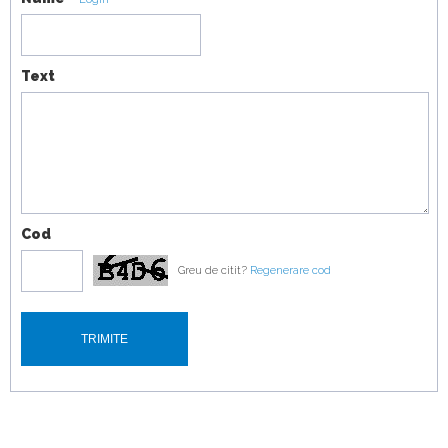
Electric vs cel mai mare avion
18:19
Text
Cod
Greu de citit?
Regenerare cod