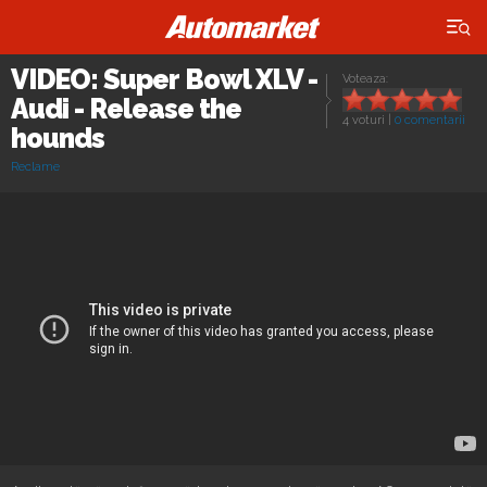
×
VIDEO: Super Bowl XLV -
Voteaza:
Audi - Release the
4 voturi
|
0 comentarii
hounds
Reclame