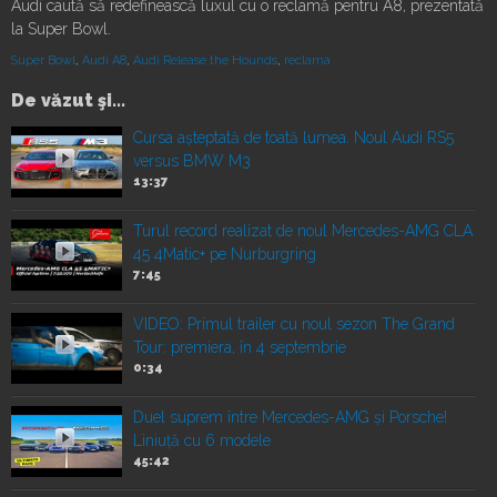
Audi caută să redefinească luxul cu o reclamă pentru A8, prezentată
la Super Bowl.
Super Bowl
,
Audi A8
,
Audi Release the Hounds
,
reclama
De văzut şi...
Cursa așteptată de toată lumea. Noul Audi RS5
versus BMW M3
13:37
Turul record realizat de noul Mercedes-AMG CLA
45 4Matic+ pe Nurburgring
7:45
VIDEO: Primul trailer cu noul sezon The Grand
Tour: premiera, în 4 septembrie
0:34
Duel suprem între Mercedes-AMG și Porsche!
Liniuță cu 6 modele
45:42