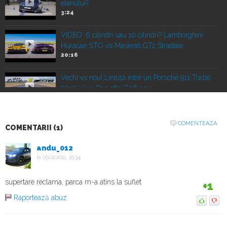
elanului?
3:24
VIDEO: 6 cilindri sau 10 cilindri? Lamborghini
Huracan STO vs Maserati GT2 Stradale
20:16
Vechi vs nou! Liniuță între un Porsche 911 Turbo
2010 și un Corvette Z06 nou
22:00
VIDEO: Duelul SUV-urilor de performanță.
COMENTEAZA
COMENTARII (1)
Porsche Cayenne Electric vs Ferrari Purosangue
vs Lamborghini Urus
andu_012
16:07
la 09.02.2011, 19:34
Mașină vs avion! Noul Porsche Cayenne Turbo
Electric vs cel mai mare avion
supertare reclama, parca m-a atins la suflet
+1
18:19
Raportează abuz
Duel japonez în off-road! Honda Passport
TrailSport vs Toyota Land Cruiser