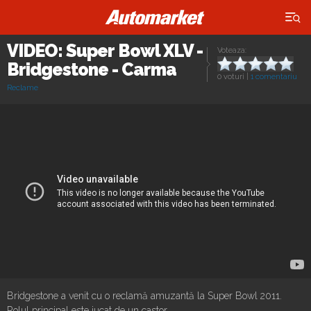
×
VIDEO: Super Bowl XLV -
Voteaza:
Bridgestone - Carma
0 voturi
|
1 comentariu
Reclame
Bridgestone a venit cu o reclamă amuzantă la Super Bowl 2011.
Rolul principal este jucat de un castor.