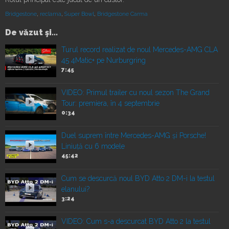
Bridgestone
,
reclama
,
Super Bowl
,
Bridgestone Carma
De văzut şi...
Turul record realizat de noul Mercedes-AMG CLA
45 4Matic+ pe Nurburgring
7:45
VIDEO: Primul trailer cu noul sezon The Grand
Tour: premiera, în 4 septembrie
0:34
Duel suprem între Mercedes-AMG și Porsche!
Liniuță cu 6 modele
45:42
Cum se descurcă noul BYD Atto 2 DM-i la testul
elanului?
3:24
VIDEO: Cum s-a descurcat BYD Atto 2 la testul