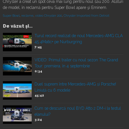
Chrysler a creat un spot ceva mai lung pentru noul său 200. Alături
de model, în reclamă pentru Super Bowl apare şi Eminem.
Super Bowl
,
reclame
,
video Chrysler 200
,
Chrysler Imported from Detroit
De văzut şi...
Turul record realizat de noul Mercedes-AMG CLA
45 4Matic+ pe Nurburgring
7:45
VIDEO: Primul trailer cu noul sezon The Grand
Tour: premiera, în 4 septembrie
0:34
Duel suprem între Mercedes-AMG și Porsche!
Liniuță cu 6 modele
45:42
Cum se descurcă noul BYD Atto 2 DM-i la testul
elanului?
3:24