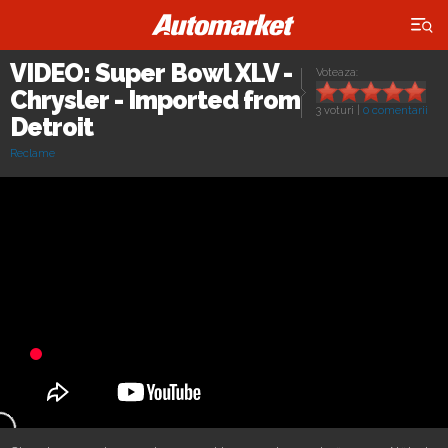
×
VIDEO: Super Bowl XLV -
Voteaza:
Chrysler - Imported from
3 voturi
|
0 comentarii
Detroit
Reclame