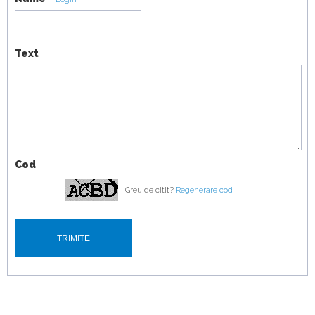
TrailSport vs Toyota Land Cruiser
19:07
Text
Cod
Greu de citit?
Regenerare cod