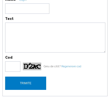
TrailSport vs Toyota Land Cruiser
19:07
Text
Cod
Greu de citit?
Regenerare cod