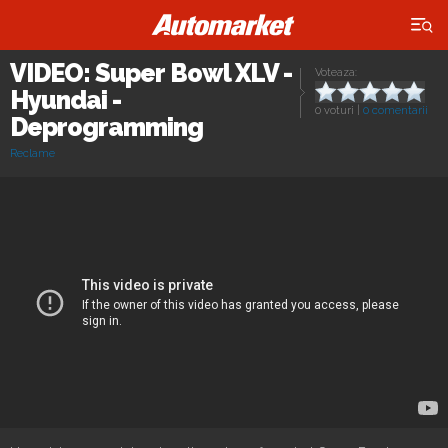
×
VIDEO: Super Bowl XLV -
Voteaza:
Hyundai -
0 voturi
|
0 comentarii
Deprogramming
Reclame