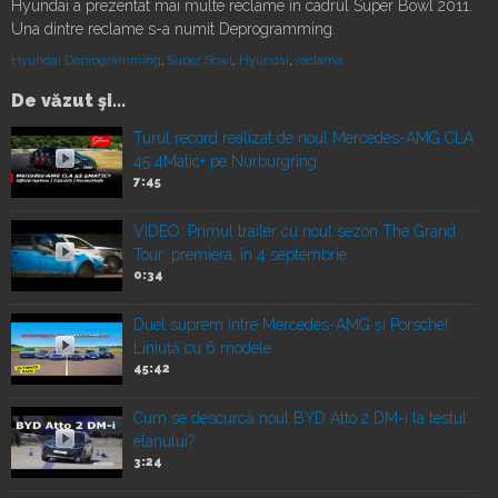
Hyundai a prezentat mai multe reclame în cadrul Super Bowl 2011.
Una dintre reclame s-a numit Deprogramming.
Hyundai Deprogramming
,
Super Bowl
,
Hyundai
,
reclama
De văzut şi...
Turul record realizat de noul Mercedes-AMG CLA
45 4Matic+ pe Nurburgring
7:45
VIDEO: Primul trailer cu noul sezon The Grand
Tour: premiera, în 4 septembrie
0:34
Duel suprem între Mercedes-AMG și Porsche!
Liniuță cu 6 modele
45:42
Cum se descurcă noul BYD Atto 2 DM-i la testul
elanului?
3:24