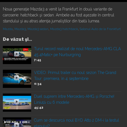
Noua generaţie Mazda3 a venit la Frankfurt în două variante de
caroserie: hatchback şi sedan. Ambele au fost aşezate în centrul
standului şi au atras atenţia jurnaliştilor din toată lumea.
Mazda
,
Mazda3
,
Mazda3 sedan
,
Mazda3 hatchback
,
Salonul Auto de la Frankfurt
De văzut şi...
Turul record realizat de noul Mercedes-AMG CLA
45 4Matic+ pe Nurburgring
7:45
VIDEO: Primul trailer cu noul sezon The Grand
Tour: premiera, în 4 septembrie
0:34
Duel suprem între Mercedes-AMG și Porsche!
Liniuță cu 6 modele
45:42
Cum se descurcă noul BYD Atto 2 DM-i la testul
elanului?