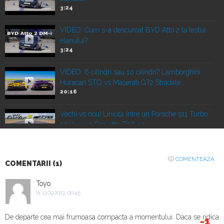
3:24
VIDEO: Cum s-a descurcat BYD Atto 2 la testul
elanului?
3:24
VIDEO: 6 cilindri sau 10 cilindri? Lamborghini
Huracan STO vs Maserati GT2 Stradale
20:16
Vechi vs nou! Liniuță între un Porsche 911 Turbo
2010 și un Corvette Z06 nou
22:00
VIDEO: Duelul SUV-urilor de performanță.
COMENTEAZA
COMENTARII (1)
Porsche Cayenne Electric vs Ferrari Purosangue
vs Lamborghini Urus
Toyo
16:07
la 13.09.2013, 00:45
Mașină vs avion! Noul Porsche Cayenne Turbo
Electric vs cel mai mare avion
De departe cea mai frumoasa compacta a momentului. Daca se ridica
-1