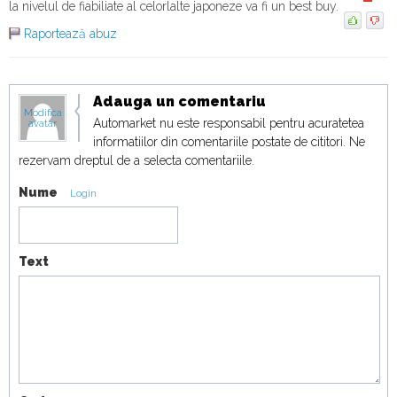
18:19
la nivelul de fiabiliate al celorlalte japoneze va fi un best buy.
Raportează abuz
Duel japonez în off-road! Honda Passport
TrailSport vs Toyota Land Cruiser
19:07
Adauga un comentariu
Modifica
Automarket nu este responsabil pentru acuratetea
avatar
informatiilor din comentariile postate de cititori. Ne
rezervam dreptul de a selecta comentariile.
Nume
Login
Text