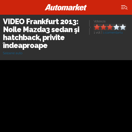
×
VIDEO Frankfurt 2013:
Voteaza:
Noile Mazda3 sedan şi
1 vot
|
1 comentariu
hatchback, privite
îndeaproape
Saloane auto