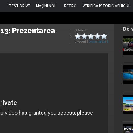
TEST DRIVE
MAŞINI NOI
RETRO
VERIFICĂ ISTORIC VEHICUL
013: Prezentarea
De v
Voteaza:
0 voturi
|
0 comentarii