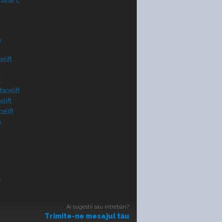
lasa E
y
lift
t
acelift
lift
elift
a
V
Ai sugestii sau intrebări?
Trimite-ne mesajul tău