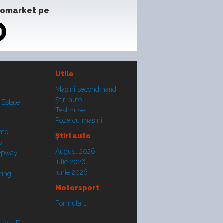
tomarket pe
Utile
Maşini second hand
Ştiri auto
 Estate
Test drive
Poze cu maşini
smo
Ştiri auto
s
August 2026
tepway
Iulie 2026
Iunie 2026
ring
Motorsport
Formula 1