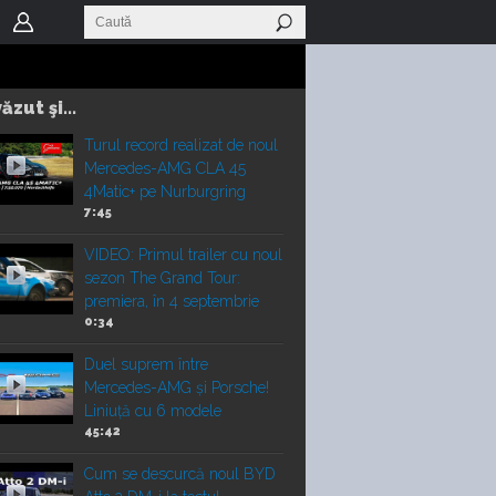
ăzut şi...
Turul record realizat de noul
Mercedes-AMG CLA 45
4Matic+ pe Nurburgring
7:45
VIDEO: Primul trailer cu noul
sezon The Grand Tour:
premiera, în 4 septembrie
0:34
Duel suprem între
Mercedes-AMG și Porsche!
Liniuță cu 6 modele
45:42
Cum se descurcă noul BYD