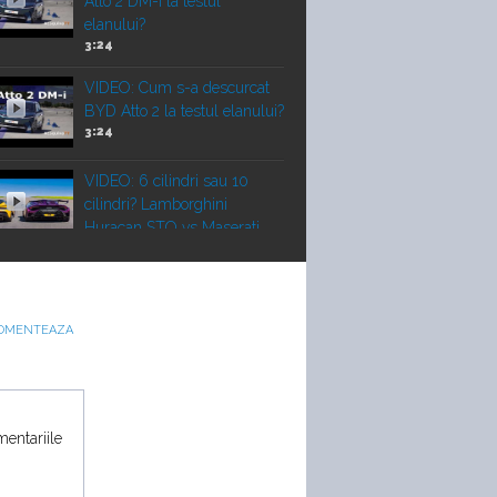
Atto 2 DM-i la testul
elanului?
3:24
VIDEO: Cum s-a descurcat
BYD Atto 2 la testul elanului?
3:24
VIDEO: 6 cilindri sau 10
cilindri? Lamborghini
Huracan STO vs Maserati
GT2 Stradale
Vechi vs nou! Liniuță între un
OMENTEAZA
Porsche 911 Turbo 2010 și
un Corvette Z06 nou
22:00
VIDEO: Duelul SUV-urilor de
mentariile
performanță. Porsche
Cayenne Electric vs Ferrari
Purosangue vs Lamborghini