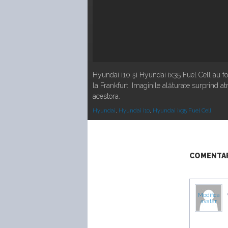
Hyundai i10 şi Hyundai ix35 Fuel Cell au fo
la Frankfurt. Imaginile alăturate surprind a
acestora.
Hyundai
,
Hyundai i10
,
Hyundai ix35 Fuel Cell
COMENTARI
Modifica
avatar