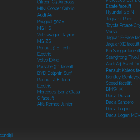
Mercedes-Benz C
Citroen C3 Aircross
Estate facelift
MINI Cooper Cabrio
Hyundai i20 N
Audi A5
Jaguar i-Pace
Peugeot 5008
Toyota Proace Cit
MG HS
Verso
Volkswagen Tayron
Jaguar E-Pace face
MG ZS
Jaguar XE facelift
Renault 5 E-Tech
Kia Stinger facelif
Electric
SsangYong Tivoli f
Volvo EX90
Audi A4 Avant face
Porsche 911 facelift
Renault Koleos fac
BYD Dolphin Surf
Bentley Bentayg
Renault 4 E-Tech
Speed facelift
Electric
BMW iX
Mercedes-Benz Clasa
Dacia Duster
G facelift
Dacia Sandero
Alfa Romeo Junior
Dacia Logan
Dacia Logan MC
condiţii