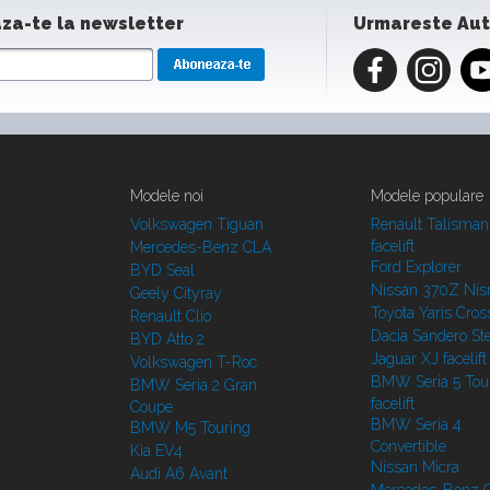
za-te la newsletter
Urmareste Au
Modele noi
Modele populare
Volkswagen Tiguan
Renault Talisman
facelift
Mercedes-Benz CLA
Ford Explorer
BYD Seal
Nissan 370Z Ni
Geely Cityray
Toyota Yaris Cros
Renault Clio
Dacia Sandero S
BYD Atto 2
Jaguar XJ facelift
Volkswagen T-Roc
BMW Seria 5 Tou
BMW Seria 2 Gran
facelift
Coupe
BMW Seria 4
BMW M5 Touring
Convertible
Kia EV4
Nissan Micra
Audi A6 Avant