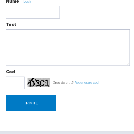
Nume
Login
Urus
16:07
Text
18:19
Cod
Greu de citit?
Regenerare cod