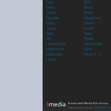
Ford
SEAT
Geely
Skoda
Honda
Smart
Hyundai
SsangYong
Isuzu
Subaru
Jaguar
Suzuki
Jeep
Tesla
Kia
Toyota
Lamborghini
Volkswagen
Land Rover
Volvo
Leapmotor
Mașini A...Z
Lexus
© 2006-2026 iMedia Plus Group
.
Termeni şi 
Toate drepturile rezervate.