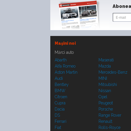
Abonea
Maşini noi
Mărci auto
Abarth
Maserati
Alfa Romeo
Mazda
Aston Martin
Mercedes-Benz
Audi
MINI
Bentley
Mitsubishi
BMW
Nissan
Citroen
Opel
Cupra
Peugeot
Dacia
Porsche
DS
Range Rover
Ferrari
Renault
Fiat
Rolls-Royce