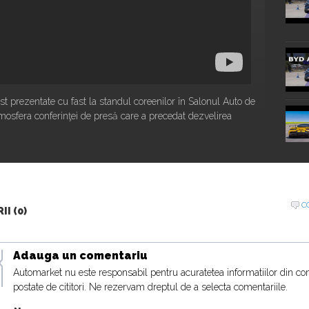
st prezentate cu fast la standul coreenilor în Salonul Auto de
tmosfera conferinţei de presă care a precedat dezvelirea
20:16
C
I (0)
Adauga un comentariu
Automarket nu este responsabil pentru acuratetea informatiilor din co
postate de cititori. Ne rezervam dreptul de a selecta comentariile.