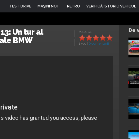
TEST DRIVE
MAŞINI NOI
RETRO
VERIFICĂ ISTORIC VEHICUL
3: Un tur al
De v
Voteaza:
iale BMW
1 vot
|
0 comentarii