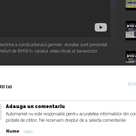
electrice a constructorului german. Acestea sunt prezentat
nkfurt de BMW.tv, canalul video oficial al bavarezilor.
C
I (0)
20:16
Adauga un comentariu
Automarket nu este responsabil pentru acuratetea informatiilor din co
postate de cititori. Ne rezervam dreptul de a selecta comentariile.
Nume
Login