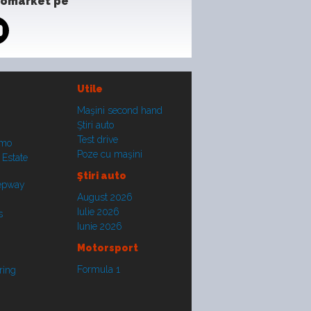
tomarket pe
Utile
Maşini second hand
Ştiri auto
Test drive
smo
Poze cu maşini
 Estate
Ştiri auto
tepway
August 2026
Iulie 2026
s
Iunie 2026
Motorsport
Formula 1
ring