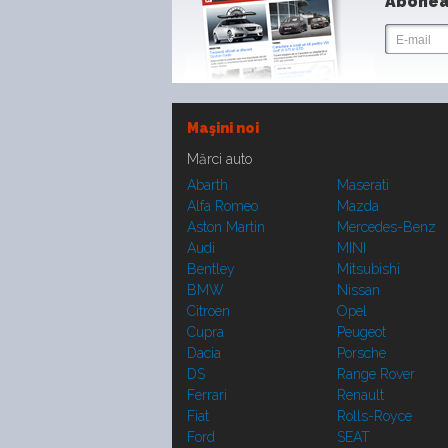
Abonea
Maşini noi
Mărci auto
Abarth
Maserati
Alfa Romeo
Mazda
Aston Martin
Mercedes-Benz
Audi
MINI
Bentley
Mitsubishi
BMW
Nissan
Citroen
Opel
Cupra
Peugeot
Dacia
Porsche
DS
Range Rover
Ferrari
Renault
Fiat
Rolls-Royce
Ford
SEAT