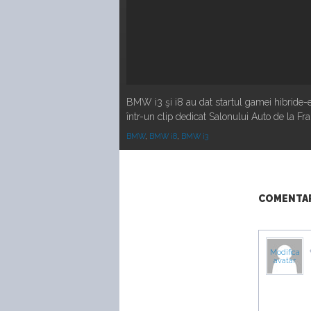
BMW i3 şi i8 au dat startul gamei hibride-
într-un clip dedicat Salonului Auto de la Fra
BMW
,
BMW i8
,
BMW i3
COMENTARI
Modifica
avatar