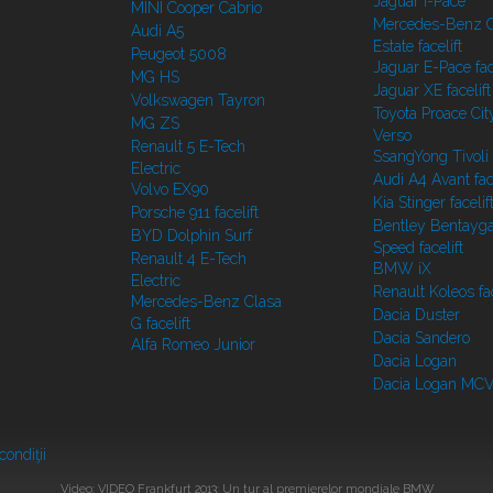
Jaguar i-Pace
MINI Cooper Cabrio
Mercedes-Benz C
Audi A5
Estate facelift
Peugeot 5008
Jaguar E-Pace face
MG HS
Jaguar XE facelift
Volkswagen Tayron
Toyota Proace Cit
MG ZS
Verso
Renault 5 E-Tech
SsangYong Tivoli f
Electric
Audi A4 Avant face
Volvo EX90
Kia Stinger facelif
Porsche 911 facelift
Bentley Bentayg
BYD Dolphin Surf
Speed facelift
Renault 4 E-Tech
BMW iX
Electric
Renault Koleos fac
Mercedes-Benz Clasa
Dacia Duster
G facelift
Dacia Sandero
Alfa Romeo Junior
Dacia Logan
Dacia Logan MC
condiţii
Video: VIDEO Frankfurt 2013: Un tur al premierelor mondiale BMW