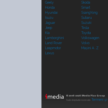
Geely
Skoda
Honda
Smart
Hyundai
SsangYong
Isuzu
Subaru
Jaguar
Suzuki
Jeep
Tesla
Kia
Toyota
Lamborghini
Volkswagen
Land Rover
Volvo
Leapmotor
Mașini A...Z
Lexus
© 2006-2026 iMedia Plus Group
.
Termeni şi 
Toate drepturile rezervate.