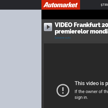
ŞTIRI
VIDEO Frankfurt 201
premierelor mond
Saloane auto