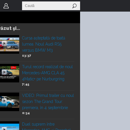
ăzut şi...
Cursa așteptată de toată
lumea. Noul Audi RS5
versus BMW M3
13:37
Turul record realizat de noul
Mercedes-AMG CLA 45
4Matic+ pe Nurburgring
7:45
VIDEO: Primul trailer cu noul
sezon The Grand Tour:
premiera, în 4 septembrie
0:34
Duel suprem între