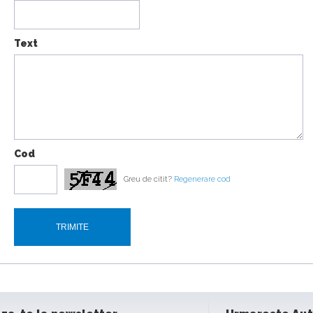
Text
Urus
16:07
Cod
18:19
Greu de citit?
Regenerare cod