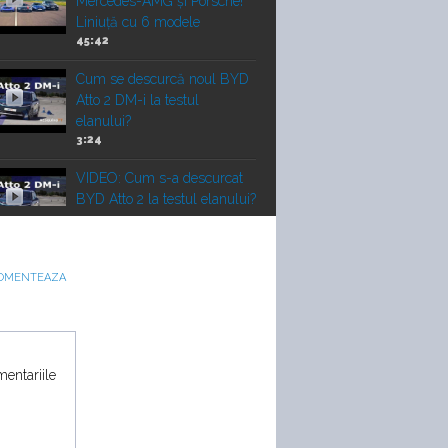
Mercedes-AMG și Porsche!
Liniuță cu 6 modele
45:42
Cum se descurcă noul BYD
Atto 2 DM-i la testul
elanului?
3:24
VIDEO: Cum s-a descurcat
BYD Atto 2 la testul elanului?
3:24
VIDEO: 6 cilindri sau 10
OMENTEAZA
cilindri? Lamborghini
Huracan STO vs Maserati
GT2 Stradale
mentariile
Vechi vs nou! Liniuță între un
Porsche 911 Turbo 2010 și
un Corvette Z06 nou
22:00