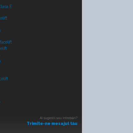
lasa E
lift
y
acelift
lift
t
a
elift
V
Ai sugestii sau intrebări?
Trimite-ne mesajul tău