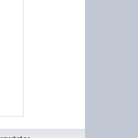
VIDEO: Duelul SUV-urilor de
performanță. Porsche
Cayenne Electric vs Ferrari
Purosangue vs Lamborghini
Mașină vs avion! Noul
Porsche Cayenne Turbo
Electric vs cel mai mare
avion