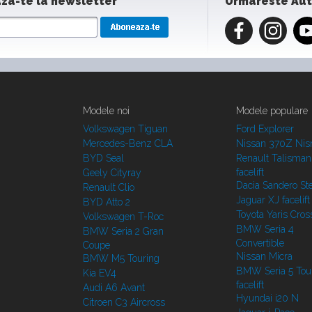
za-te la newsletter
Urmareste Au
Modele noi
Modele populare
Volkswagen Tiguan
Ford Explorer
Mercedes-Benz CLA
Nissan 370Z Ni
BYD Seal
Renault Talisman
facelift
Geely Cityray
Dacia Sandero S
Renault Clio
Jaguar XJ facelift
BYD Atto 2
Toyota Yaris Cros
Volkswagen T-Roc
BMW Seria 4
BMW Seria 2 Gran
Convertible
Coupe
Nissan Micra
BMW M5 Touring
BMW Seria 5 Tou
Kia EV4
facelift
Audi A6 Avant
Hyundai i20 N
Citroen C3 Aircross