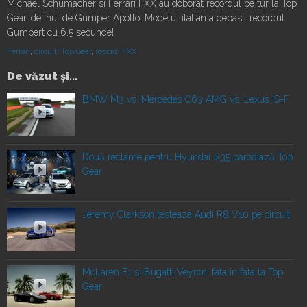
Michael Schumacher si Ferrari FXX au doborat recordul pe tur la Top
Gear, detinut de Gumper Apollo. Modelul italian a depasit recordul
Gumpert cu 6.5 secunde!
Ferrari
,
circuit
,
Top Gear
,
record
,
FXX
De văzut şi...
BMW M3 vs. Mercedes C63 AMG vs. Lexus IS-F
Două reclame pentru Hyundai ix35 parodiază Top
Gear
Jeremy Clarkson testeaza Audi R8 V10 pe circuit
McLaren F1 si Bugatti Veyron, fata in fata la Top
Gear