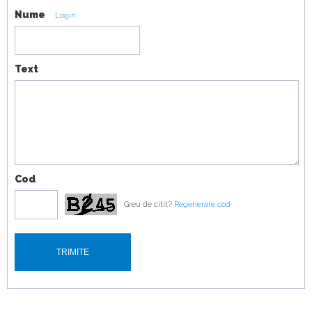
Nume
Login
Text
Cod
Greu de citit?
Regenerare cod