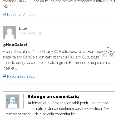
dominat FIA GT-ul asa ca mi-as dori sa vad o comparatie intre FXX si
MC12 :)))
Raportează abuz
Blue
la 23.06.2009, 11:58
@NeoGalaxi
-
E posibil ca ala sa fi fost chiar FXX Evoluzione, pt ca Hammond parca
zicea ca are 860Cp si din cate stiam eu FXX are 800, totusi ii
lipseste dunga aceea alba. Poate a gresit Hammond, sau poate ma
insel eu....
Raportează abuz
Adauga un comentariu
Modifica
Automarket nu este responsabil pentru acuratetea
avatar
informatiilor din comentariile postate de cititori. Ne
rezervam dreptul de a selecta comentariile.