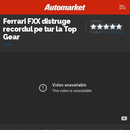
×
Ferrari FXX distruge
Voteaza:
recordul pe tur la Top
0 voturi
|
16 comentarii
Gear
Teste