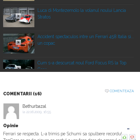
Luca di Montezemolo la volanul noului Lancia
Stratos
Accident spectaculos intre un Ferrari 458 Italia si...
un copac
Cum s-a descurcat noul Ford Focus RS la Top
Gear
Fifth Gear testează în forţă noul Ferrari 458 Italia
COMENTEAZA
COMENTARII (16)
Bethurbazal
la 22.06.2009, 16:55
Cel mai lung drift din lume: doi kilometri cu un
Mustang V8
Opinie
-
Ferrari se respecta. L-a trimis pe Schumi sa spulbere recordul