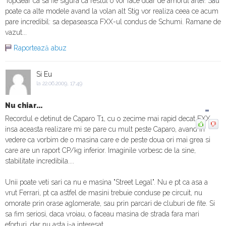
TopGear ca sa fie sigura ca restul o vor face doar de amorul artei. Sau
Ferrari 458 Italia vs Ferrari 458 Italia
poate ca alte modele avand la volan alt Stig vor realiza ceea ce acum
pare incredibil: sa depaseasca FXX-ul condus de Schumi. Ramane de
vazut...
Raportează abuz
Si Eu
la 22.06.2009, 17:49
Nu chiar...
-
Recordul e detinut de Caparo T1, cu o zecime mai rapid decat FXX,
insa aceasta realizare mi se pare cu mult peste Caparo, avand in
vedere ca vorbim de o masina care e de peste doua ori mai grea si
care are un raport CP/kg inferior. Imaginile vorbesc de la sine,
stabilitate incredibila....
Unii poate veti sari ca nu e masina "Street Legal". Nu e pt ca asa a
vrut Ferrari, pt ca astfel de masini trebuie conduse pe circuit, nu
omorate prin orase aglomerate, sau prin parcari de cluburi de fite. Si
sa fim seriosi, daca vroiau, o faceau masina de strada fara mari
eforturi, dar nu asta i-a interesat.....