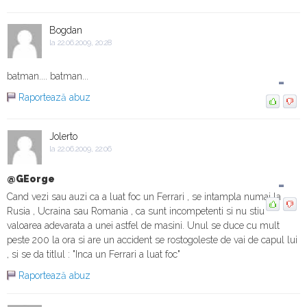
Bogdan
la 22.06.2009, 20:28
batman.... batman...
-
Raportează abuz
Jolerto
la 22.06.2009, 22:06
@GEorge
-
Cand vezi sau auzi ca a luat foc un Ferrari , se intampla numai la
Rusia , Ucraina sau Romania , ca sunt incompetenti si nu stiu
valoarea adevarata a unei astfel de masini. Unul se duce cu mult
peste 200 la ora si are un accident se rostogoleste de vai de capul lui
, si se da titlul : "Inca un Ferrari a luat foc"
Raportează abuz