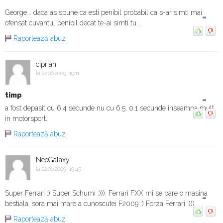
George... daca as spune ca esti penibil probabil ca s-ar simti mai
-
ofensat cuvantul penibil decat te-ai simti tu...
Raportează abuz
ciprian
la 22.06.2009, 19:11
timp
-
a fost depasit cu 6.4 secunde nu cu 6.5. 0.1 secunde inseamna mult
in motorsport.
Raportează abuz
NeoGalaxy
la 22.06.2009, 19:45
Super Ferrari :) Super Schumi :))). Ferrari FXX mi se pare o masina
-
bestiala, sora mai mare a cunoscutei F2009 :) Forza Ferrari :)))
Raportează abuz