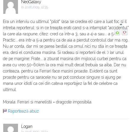
NeoGalaxy
la 22.06.2009, 22:35
Era un interviu cu ultimul "pilot" (asa se credea el) care a luat foc si il
-
intreba reporterul: si in ce treapta erati cand s-a intamplat "accidentul"
la care ala raspune, citez: cred ca intr-a 3, sau a 4-a sau... a 5-a?
Practic... era intr-a 5-a pentru ca de aia a pierdut controlul dar ma rog.
Nu ar conta, dar mi se parea bestial ca omul nici nu stia in ce treapta
era, desi el conducea masina. Si radeau si reporterii de el :) Iar unul
de pe margine: Frate... a zburat masina din mijlocul curbei pentru ca
avea cu vreo 50-60km la ora mai mult decat trebuia sa aiba. Dar nu
conteaza, pentru ca Ferrari face masini proaste. Evident ca sunt
proaste pentru ca saracele nu se pot conduce singure si ajung pe
mana unor idioti ca cei din cateva reportajez la fel de celebre ca
ultimul.
Morala: Ferrari si manelistii = dragoste imposibila.
Raportează abuz
Logan
la 22.06.2009, 23:34