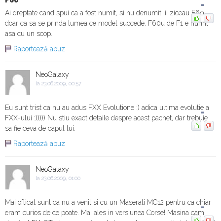
-
Ai dreptate cand spui ca a fost numit, si nu denumit. ii ziceau F60
doar ca sa se prinda lumea ce model succede. F60u de F1 e numit
asa cu un scop.
Raportează abuz
NeoGalaxy
la 23.06.2009, 00:57
Eu sunt trist ca nu au adus FXX Evolutione :) adica ultima evolutie a
-
FXX-ului :))))) Nu stiu exact detaile despre acest pachet, dar trebuie
sa fie ceva de capul lui.
Raportează abuz
NeoGalaxy
la 23.06.2009, 01:00
Mai ofticat sunt ca nu a venit si cu un Maserati MC12 pentru ca chiar
-
eram curios de ce poate. Mai ales in versiunea Corse! Masina cam