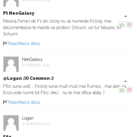
Pt NeoGalaxy
-
Masina Ferrari de F1 din 2009 nu se numeste F2009, mai
documenteaza-te inainte sa postezi. Oricum, un tur fabulos, bv
Schumi
Raportează abuz
NeoGalaxy
la 22.06.2009, 23:43
@Logan :))) Common :)
-
F60 suna urat.... F2009 suna mult mult mai frumos... mai ales ca
Enzo este numit tot F60, deci... nu te mai oftica atata :)
Raportează abuz
Logan
la 23.06.2009, 00:17
F60