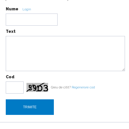
Urus
Nume
Login
16:07
Text
18:19
Cod
Greu de citit?
Regenerare cod