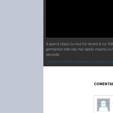
A apărut clipul cu noul tur record al lui V
germanilor este cea mai rapidă mașină cu tr
secunde.
nurburgring
,
record
,
volkswagen
,
vw
,
vw golf
,
vw go
COMENTARI
Modifica
avatar