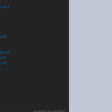
lasa E
y
lift
t
acelift
lift
elift
a
V
Ai sugestii sau intrebări?