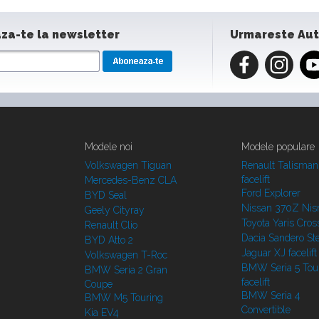
za-te la newsletter
Urmareste Au
Modele noi
Modele populare
Volkswagen Tiguan
Renault Talisman
facelift
Mercedes-Benz CLA
Ford Explorer
BYD Seal
Nissan 370Z Ni
Geely Cityray
Toyota Yaris Cros
Renault Clio
Dacia Sandero S
BYD Atto 2
Jaguar XJ facelift
Volkswagen T-Roc
BMW Seria 5 Tou
BMW Seria 2 Gran
facelift
Coupe
BMW Seria 4
BMW M5 Touring
Convertible
Kia EV4