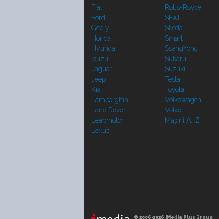
Fiat
Rolls-Royce
Ford
SEAT
Geely
Skoda
Honda
Smart
Hyundai
SsangYong
Isuzu
Subaru
Jaguar
Suzuki
Jeep
Tesla
Kia
Toyota
Lamborghini
Volkswagen
Land Rover
Volvo
Leapmotor
Mașini A...Z
Lexus
© 2006-2026 iMedia Plus Group
.