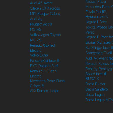
Nissan Micra
Audi A6 Avant
Mercedes-Benz C
Citroen C3 Aircross
Estate facelift
MINI Cooper Cabrio
Hyundai i20 N
Audi A5
Jaguar i-Pace
Peugeot 5008
Toyota Proace Cit
MG HS
Verso
Volkswagen Tayron
Jaguar E-Pace face
MG ZS
Jaguar XE facelift
Renault 5 E-Tech
Kia Stinger facelif
Electric
SsangYong Tivoli f
Volvo EX90
Audi A4 Avant face
Porsche 911 facelift
Renault Koleos fac
BYD Dolphin Surf
Bentley Bentayg
Renault 4 E-Tech
Speed facelift
Electric
BMW iX
Mercedes-Benz Clasa
Dacia Duster
G facelift
Dacia Sandero
Alfa Romeo Junior
Dacia Logan
Dacia Logan MC