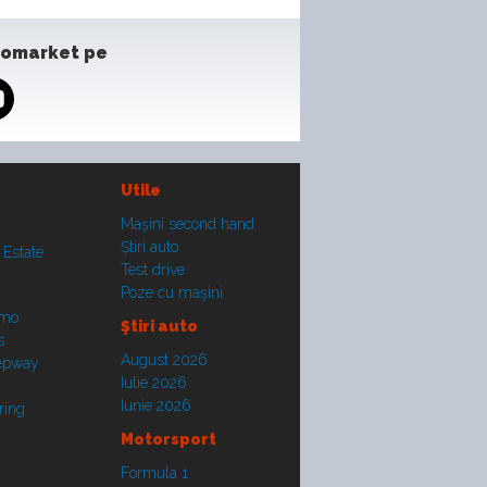
tomarket pe
Utile
Maşini second hand
Ştiri auto
 Estate
Test drive
Poze cu maşini
smo
Ştiri auto
s
August 2026
tepway
Iulie 2026
Iunie 2026
ring
Motorsport
Formula 1