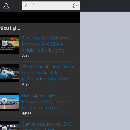
ăzut şi...
Turul record realizat de noul
Mercedes-AMG CLA 45
4Matic+ pe Nurburgring
7:45
VIDEO: Primul trailer cu noul
sezon The Grand Tour:
premiera, în 4 septembrie
0:34
Duel suprem între
Mercedes-AMG și Porsche!
Liniuță cu 6 modele
45:42
Cum se descurcă noul BYD