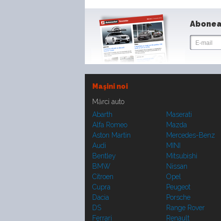
Abonea
Maşini noi
Mărci auto
Abarth
Maserati
Alfa Romeo
Mazda
Aston Martin
Mercedes-Benz
Audi
MINI
Bentley
Mitsubishi
BMW
Nissan
Citroen
Opel
Cupra
Peugeot
Dacia
Porsche
DS
Range Rover
Ferrari
Renault