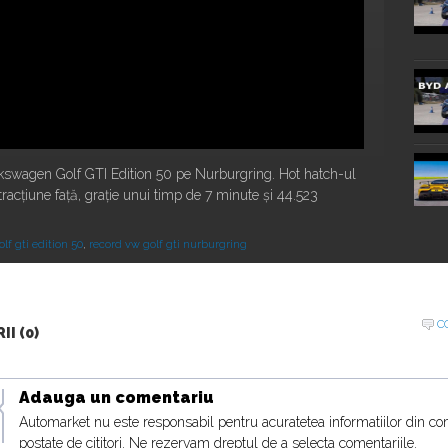
olkswagen Golf GTI Edition 50 pe Nurburgring. Hot hatch-ul
acțiune față, grație unui timp de 7 minute și 44.523
lf gti edition 50
,
record vw golf gti nurburgring
20:16
C
I (0)
Adauga un comentariu
Automarket nu este responsabil pentru acuratetea informatiilor din co
postate de cititori. Ne rezervam dreptul de a selecta comentariile.