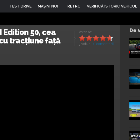
TEST DRIVE
MAŞINI NOI
RETRO
VERIFICĂ ISTORIC VEHICUL
 Edition 50, cea
De v
Voteaza:
cu tracțiune față
3 voturi
|
0 comentarii