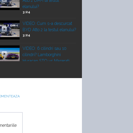
Atto 2 DM-i la testul
elanului?
3:24
VIDEO: Cum s-a descurcat
BYD Atto 2 la testul elanului?
3:24
VIDEO: 6 cilindri sau 10
cilindri? Lamborghini
Huracan STO vs Maserati
GT2 Stradale
Vechi vs nou! Liniuță între un
Porsche 911 Turbo 2010 și
un Corvette Z06 nou
OMENTEAZA
22:00
VIDEO: Duelul SUV-urilor de
performanță. Porsche
mentariile
Cayenne Electric vs Ferrari
Purosangue vs Lamborghini