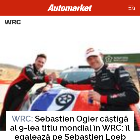
×
WRC
WRC:
Sebastien Ogier câștigă
al 9-lea titlu mondial în WRC: îl
Miercuri, 03 Decembrie 2025
egalează pe Sebastien Loeb