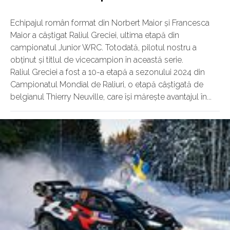
Echipajul român format din Norbert Maior și Francesca
Maior a câștigat Raliul Greciei, ultima etapă din
campionatul Junior WRC. Totodată, pilotul nostru a
obținut și titlul de vicecampion în această serie.
Raliul Greciei a fost a 10-a etapă a sezonului 2024 din
Campionatul Mondial de Raliuri, o etapă câștigată de
belgianul Thierry Neuville, care își mărește avantajul în...