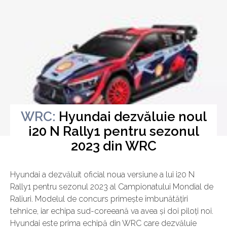
WRC:
Hyundai dezvăluie noul
i20 N Rally1 pentru sezonul
Miercuri, 11 Ianuarie 2023
2023 din WRC
Hyundai a dezvăluit oficial noua versiune a lui i20 N
Rally1 pentru sezonul 2023 al Campionatului Mondial de
Raliuri. Modelul de concurs primește îmbunătățiri
tehnice, iar echipa sud-coreeană va avea și doi piloți noi.
Hyundai este prima echipă din WRC care dezvăluie