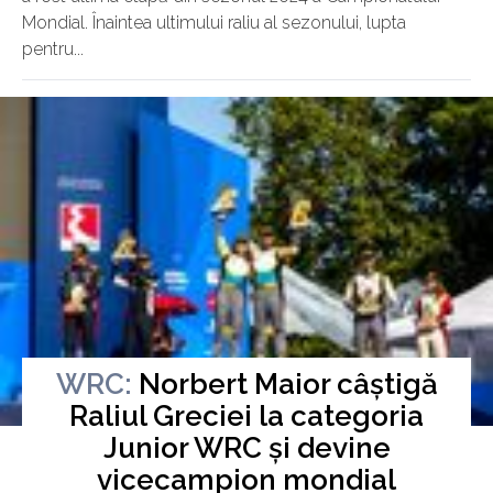
Mondial. Înaintea ultimului raliu al sezonului, lupta
pentru...
WRC:
Norbert Maior câștigă
Raliul Greciei la categoria
Luni, 09 Septembrie 2024
Junior WRC și devine
vicecampion mondial