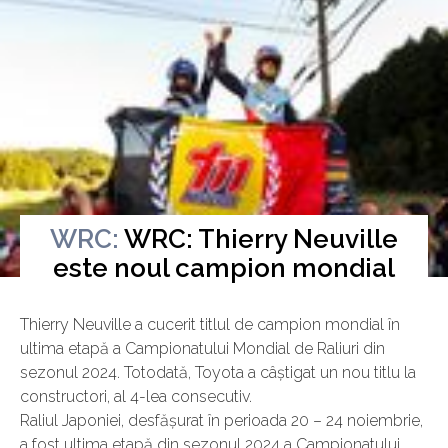
WRC:
WRC: Thierry Neuville
este noul campion mondial
Luni, 25 Noiembrie 2024
Thierry Neuville a cucerit titlul de campion mondial în
ultima etapă a Campionatului Mondial de Raliuri din
sezonul 2024. Totodată, Toyota a câștigat un nou titlu la
constructori, al 4-lea consecutiv.
Raliul Japoniei, desfășurat în perioada 20 – 24 noiembrie,
a fost ultima etapă din sezonul 2024 a Campionatului