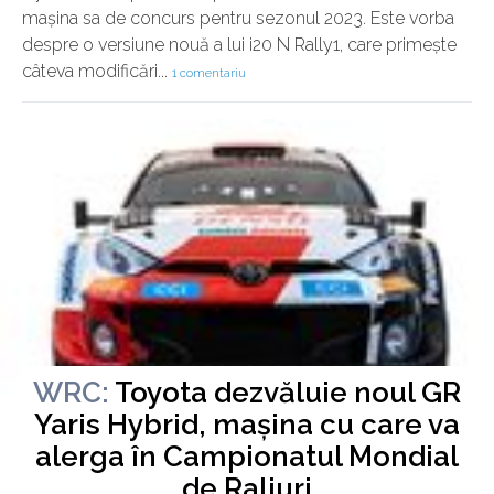
mașina sa de concurs pentru sezonul 2023. Este vorba
despre o versiune nouă a lui i20 N Rally1, care primește
câteva modificări...
1 comentariu
WRC:
Toyota dezvăluie noul GR
Yaris Hybrid, mașina cu care va
Joi, 20 Ianuarie 2022
alerga în Campionatul Mondial
de Raliuri