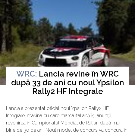
WRC:
Lancia revine în WRC
după 33 de ani cu noul Ypsilon
Vineri, 12 Septembrie 2025
Rally2 HF Integrale
Lancia a prezentat oficial noul Ypsilon Rally2 HF
Integrale, mașina cu care marca italiană își anunță
revenirea în Campionatul Mondial de Raliuri după mai
bine de 30 de ani. Noul model de concurs va concura în