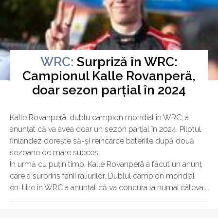
WRC:
Surpriză în WRC:
Campionul Kalle Rovanperä,
Luni, 20 Noiembrie 2023
doar sezon parțial în 2024
Kalle Rovanperä, dublu campion mondial în WRC, a
anunțat că va avea doar un sezon parțial în 2024. Pilotul
finlandez dorește să-și reîncarce bateriile după două
sezoane de mare succes.
În urmă cu puțin timp, Kalle Rovanperä a făcut un anunț
care a surprins fanii raliurilor. Dublul campion mondial
en-titre în WRC a anunțat că va concura la numai câteva...