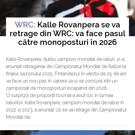
WRC:
Kalle Rovanpera se va
retrage din WRC: va face pasul
Vineri, 10 Octombrie 2025
către monoposturi în 2026
Kalle Rovanpera, dublu campion mondial de raliuri, și-a
anunțat retragerea din Campionatul Mondial de Raliuri la
finalul sezonului 2025. Finlandezul în vârstă de 25 de ani
va face un nou pas în cariera sa și va concura într-un
campionat de monoposturi începând din 2026.
O surpriză de proporții tocmai a avut loc în lumea
raliurilor. Kalle Rovanpera, campion mondial de raliuri în
2022 și 2023, a anunțat că se va retrage din Campionatul
Mondial de...