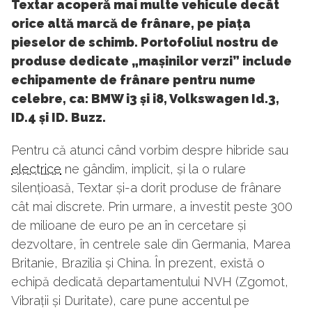
Textar acoperă mai multe vehicule decât
orice altă marcă de frânare, pe piața
pieselor de schimb. Portofoliul nostru de
produse dedicate „mașinilor verzi” include
echipamente de frânare pentru nume
celebre, ca: BMW i3 și i8, Volkswagen Id.3,
ID.4 și ID. Buzz.
Pentru că atunci când vorbim despre hibride sau
electrice
ne gândim, implicit, și la o rulare
silențioasă, Textar și-a dorit produse de frânare
cât mai discrete. Prin urmare, a investit peste 300
de milioane de euro pe an în cercetare și
dezvoltare, în centrele sale din Germania, Marea
Britanie, Brazilia și China. În prezent, există o
echipă dedicată departamentului NVH (Zgomot,
Vibrații și Duritate), care pune accentul pe