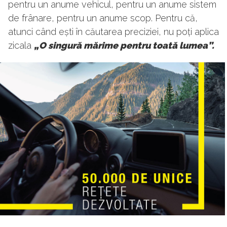
pentru un anume vehicul, pentru un anume sistem
de frânare, pentru un anume scop. Pentru că,
atunci când ești în căutarea preciziei, nu poți aplica
zicala
„O singură mărime pentru toată lumea”.