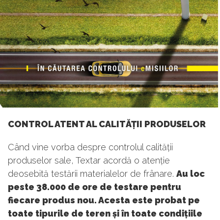
CONTROL ATENT AL CALITĂȚII PRODUSELOR
Când vine vorba despre controlul calității
produselor sale, Textar acordă o atenție
deosebită testării materialelor de frânare.
Au loc
peste 38.000 de ore de testare pentru
fiecare produs nou. Acesta este probat pe
toate tipurile de teren și în toate condițiile