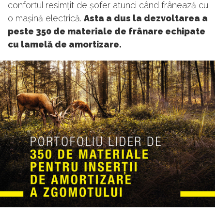
confortul resimțit de șofer atunci când frânează cu
o mașină electrică.
Asta a dus la dezvoltarea a
peste 350 de materiale de frânare echipate
cu lamelă de amortizare.