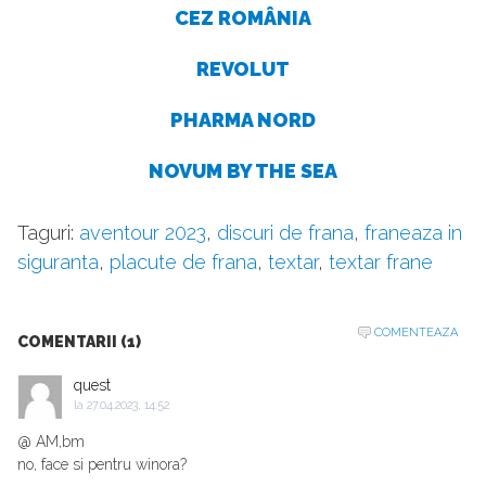
CEZ ROMÂNIA
REVOLUT
PHARMA NORD
NOVUM BY THE SEA
Taguri:
aventour 2023
,
discuri de frana
,
franeaza in
siguranta
,
placute de frana
,
textar
,
textar frane
COMENTEAZA
COMENTARII (1)
quest
la
27.04.2023, 14:52
@ AM,bm
no, face si pentru winora?