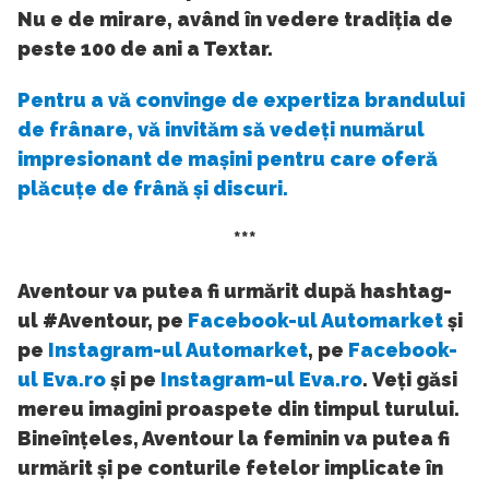
Nu e de mirare, având în vedere tradiția de
peste 100 de ani a Textar.
Pentru a vă convinge de expertiza brandului
de frânare, vă invităm să vedeți numărul
impresionant de mașini pentru care oferă
plăcuțe de frână și discuri.
***
Aventour va putea fi urmărit după hashtag-
ul #Aventour, pe
Facebook-ul Automarket
și
pe
Instagram-ul Automarket
, pe
Facebook-
ul Eva.ro
și pe
Instagram-ul Eva.ro
. Veți găsi
mereu imagini proaspete din timpul turului.
Bineînțeles, Aventour la feminin va putea fi
urmărit și pe conturile fetelor implicate în