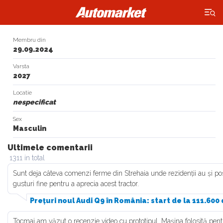
×
Membru din
29.09.2024
Varsta
2027
Locatie
nespecificat
Sex
Masculin
Ultimele comentarii
1311 in total
Sunt deja câteva comenzi ferme din Strehaia unde rezidenții au și posib
gusturi fine pentru a aprecia acest tractor.
Prețuri noul Audi Q9 în România: start de la 111.600
Tocmai am văzut o recenzie video cu prototipul. Mașina folosită pent