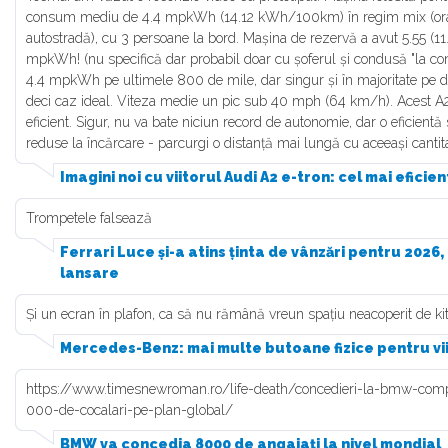
consum mediu de 4.4 mpkWh (14.12 kWh/100km) în regim mix (oraș,
autostradă), cu 3 persoane la bord. Mașina de rezervă a avut 5.55 
mpkWh! (nu specifică dar probabil doar cu șoferul și condusă "la c
4.4 mpkWh pe ultimele 800 de mile, dar singur și în majoritate pe dr
deci caz ideal. Viteza medie un pic sub 40 mph (64 km/h). Acest A2 
eficient. Sigur, nu va bate niciun record de autonomie, dar o eficient
reduse la încărcare - parcurgi o distanță mai lungă cu aceeași cantit
Imagini noi cu viitorul Audi A2 e-tron: cel mai eficie
Trompetele falsează
Ferrari Luce și-a atins ținta de vânzări pentru 2026,
lansare
Și un ecran în plafon, ca să nu rămână vreun spațiu neacoperit de ki
Mercedes-Benz: mai multe butoane fizice pentru v
https://www.timesnewroman.ro/life-death/concedieri-la-bmw-com
000-de-cocalari-pe-plan-global/
BMW va concedia 8000 de angajați la nivel mondial