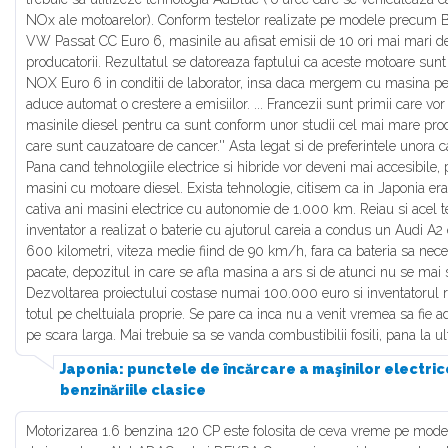
NOx ale motoarelor). Conform testelor realizate pe modele precu
VW Passat CC Euro 6, masinile au afisat emisii de 10 ori mai mari d
producatorii. Rezultatul se datoreaza faptului ca aceste motoare sunt 
NOX Euro 6 in conditii de laborator, insa daca mergem cu masina pe 
aduce automat o crestere a emisiilor. ... Francezii sunt primii care vo
masinile diesel pentru ca sunt conform unor studii cel mai mare pr
care sunt cauzatoare de cancer.'' Asta legat si de preferintele unora c
Pana cand tehnologiile electrice si hibride vor deveni mai accesibile,
masini cu motoare diesel. Exista tehnologie, citisem ca in Japonia er
cativa ani masini electrice cu autonomie de 1.000 km. Reiau si acel 
inventator a realizat o baterie cu ajutorul careia a condus un Audi A2 
600 kilometri, viteza medie fiind de 90 km/h, fara ca bateria sa nece
pacate, depozitul in care se afla masina a ars si de atunci nu se mai s
Dezvoltarea proiectului costase numai 100.000 euro si inventatorul r
totul pe cheltuiala proprie. Se pare ca inca nu a venit vremea sa fie a
pe scara larga. Mai trebuie sa se vanda combustibilii fosili, pana la ul
Japonia: punctele de încărcare a maşinilor electri
benzinăriile clasice
Motorizarea 1.6 benzina 120 CP este folosita de ceva vreme pe model