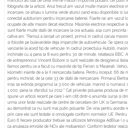
Francezii au luat de ceva vreme masuri impotriva poluarii, cel putin i
fotografia de la articol. Anul trecut am vazut multe masini electrice in
incarcare, ce afisau o lumina verde atunci cand erau disponibile si l
conectat autoturism pentru incarcarea bateriei. Foarte rar am vazut loc
ocupate de alte masini decat electrice. Masinile electrice respective se 
sunt foarte multe statii de incarcare la ora actuala, asa cum prezinta 
cativa ani: ''Parisul a lansat un proiect, primul in cadrul caruia masini 
si folosite pe bulevardele deja impanzite de autovehicule. Se spera ca 
vanzarile la acest tip de vehicule. In cadrul proiectului Autolib, masini
inchiriate cu 4 pana la 8 euro pentru 30 de minute, relateaza BBC. A
de antreprenorul Vincent Bollore si sunt realizate de designerul itali
faimos pentru ce a facut cu masinile de tip Ferrari si Maserati. Vehic
kilometri inainte de a le fi reincarcata bateria. Pentru inceput, 66 de 
pentru inchiriat, de la cele 33 de statii de reincarcare. Primarul Ber
insa sa extinda programul la 3.000 de vehicule, marind si numarul sta
1.000, pana la sfarsitul lui 2012.'' Cat priveste poluarea produsa de ma
spune un articol recent pe care l-am citit dintr-o anumita sursa si din
urma unor teste realizate de centre de cercetare din UK si Germania
au demontrat ca nu sunt mai putin poluante. De vina pentru aceste r
prin care ele sunt testate si omologate conform normelor UE. Pentru
Euro 6 fiecare producator trebuie sa utilizeze tehnologia AdBlue ( o 
ca anuleaza emisiile de NOx ale motoarelor). Conform testelor real