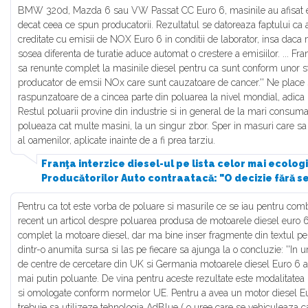
BMW 320d, Mazda 6 sau VW Passat CC Euro 6, masinile au afisat em
decat ceea ce spun producatorii. Rezultatul se datoreaza faptului ca
creditate cu emisii de NOX Euro 6 in conditii de laborator, insa da
sosea diferenta de turatie aduce automat o crestere a emisiilor. ... Fra
sa renunte complet la masinile diesel pentru ca sunt conform unor s
producator de emsii NOx care sunt cauzatoare de cancer.'' Ne place
raspunzatoare de a cincea parte din poluarea la nivel mondial, adica 
Restul poluarii provine din industrie si in general de la mari consum
polueaza cat multe masini, la un singur zbor. Sper in masuri care sa f
al oamenilor, aplicate inainte de a fi prea tarziu.
Franţa interzice diesel-ul pe lista celor mai ecologi
Producătorilor Auto contraatacă: "O decizie fără s
Pentru ca tot este vorba de poluare si masurile ce se iau pentru comb
recent un articol despre poluarea produsa de motoarele diesel euro 6
complet la motoare diesel, dar ma bine inser fragmente din textul pe 
dintr-o anumita sursa si las pe fiecare sa ajunga la o concluzie: ''In 
de centre de cercetare din UK si Germania motoarele diesel Euro 6 
mai putin poluante. De vina pentru aceste rezultate este modalitatea p
si omologate conform normelor UE. Pentru a avea un motor diesel Eu
trebuie sa utilizeze tehnologia AdBlue ( o uree care se vehiculeaza c