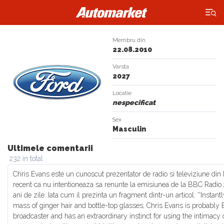
×
Membru din
22.08.2010
Varsta
2027
Locatie
nespecificat
Sex
Masculin
Ultimele comentarii
232 in total
Chris Evans este un cunoscut prezentator de radio si televiziune din 
recent ca nu intentioneaza sa renunte la emisiunea de la BBC Radio 2
ani de zile. Iata cum il prezinta un fragment dintr-un articol: ''Instan
mass of ginger hair and bottle-top glasses, Chris Evans is probably 
broadcaster and has an extraordinary instinct for using the intimacy 