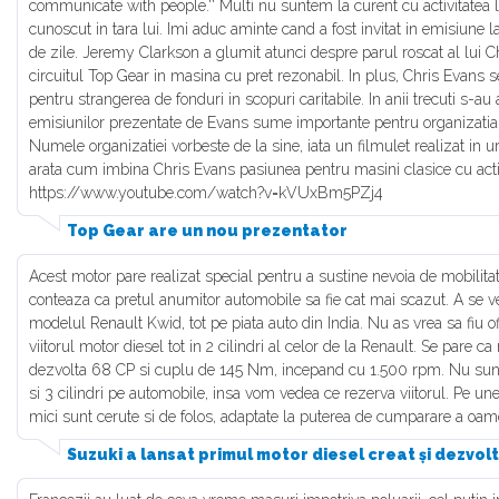
communicate with people.'' Multi nu suntem la curent cu activitatea l
cunoscut in tara lui. Imi aduc aminte cand a fost invitat in emisiune 
de zile. Jeremy Clarkson a glumit atunci despre parul roscat al lui C
circuitul Top Gear in masina cu pret rezonabil. In plus, Chris Evans se
pentru strangerea de fonduri in scopuri caritabile. In anii trecuti s-a
emisiunilor prezentate de Evans sume importante pentru organizatia '
Numele organizatiei vorbeste de la sine, iata un filmulet realizat in 
arata cum imbina Chris Evans pasiunea pentru masini clasice cu actiun
https://www.youtube.com/watch?v=kVUxBm5PZj4
Top Gear are un nou prezentator
Acest motor pare realizat special pentru a sustine nevoia de mobilitat
conteaza ca pretul anumitor automobile sa fie cat mai scazut. A se v
modelul Renault Kwid, tot pe piata auto din India. Nu as vrea sa fiu off
viitorul motor diesel tot in 2 cilindri al celor de la Renault. Se pare c
dezvolta 68 CP si cuplu de 145 Nm, incepand cu 1.500 rpm. Nu sunt
si 3 cilindri pe automobile, insa vom vedea ce rezerva viitorul. Pe un
mici sunt cerute si de folos, adaptate la puterea de cumparare a oamen
Suzuki a lansat primul motor diesel creat și dezvolt