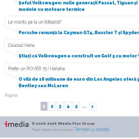
Șeful Volkswagen: noile generații Passat, Tiguan și
modele cu motoare termice
Le mărită pe la un fotbalist?
Porsche renunță la Cayman GT4, Boxster T și Spyde
Coucou! Haha
Știați că Volkswagen a construit un Golf 5 cu motor V
Prefer un ROVER 75 ! Hahaha
O vilă de 16 milioane de euro din Los Angeles oferă 
Bentley sau McLaren
Pagina
1
2
3
4
5
...
© 2006-2026 iMedia Plus Group
.
Termeni şi condiţii
Toate drepturile rezervate.