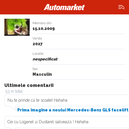
×
Membru din
15.10.2009
Varsta
2027
Locatie
nespecificat
Sex
Masculin
Ultimele comentarii
53 in total
Nu te prinde că te scoate! Hahaha
Prima imagine a noului Mercedes-Benz GLS facelift
Cei cu Loganel și Dustarel salivează ! Hahaha