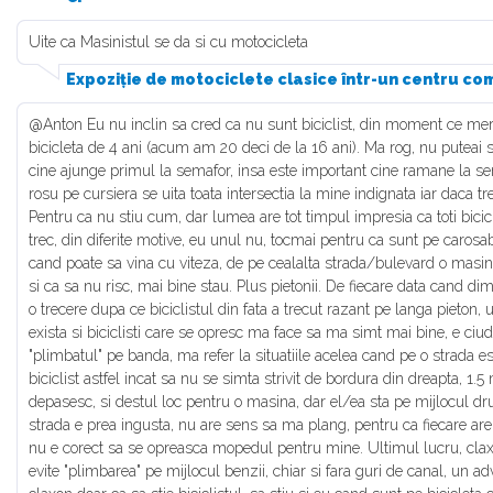
Uite ca Masinistul se da si cu motocicleta
Expoziție de motociclete clasice într-un centru com
@Anton Eu nu inclin sa cred ca nu sunt biciclist, din moment ce merg
bicicleta de 4 ani (acum am 20 deci de la 16 ani). Ma rog, nu puteai s
cine ajunge primul la semafor, insa este important cine ramane la se
rosu pe cursiera se uita toata intersectia la mine indignata iar daca 
Pentru ca nu stiu cum, dar lumea are tot timpul impresia ca toti bicicli
trec, din diferite motive, eu unul nu, tocmai pentru ca sunt pe carosabi
cand poate sa vina cu viteza, de pe cealalta strada/bulevard o masi
si ca sa nu risc, mai bine stau. Plus pietonii. De fiecare data cand d
o trecere dupa ce biciclistul din fata a trecut razant pe langa pieton, 
exista si biciclisti care se opresc ma face sa ma simt mai bine, e ciud
"plimbatul" pe banda, ma refer la situatiile acelea cand pe o strada e
biciclist astfel incat sa nu se simta strivit de bordura din dreapta, 1.5
depasesc, si destul loc pentru o masina, dar el/ea sta pe mijlocul dr
strada e prea ingusta, nu are sens sa ma plang, pentru ca fiecare are 
nu e corect sa se opreasca mopedul pentru mine. Ultimul lucru, cla
evite "plimbarea" pe mijlocul benzii, chiar si fara guri de canal, un a