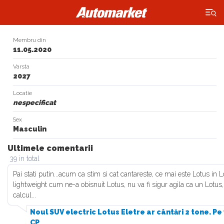
×
Membru din
11.05.2020
Varsta
2027
Locatie
nespecificat
Sex
Masculin
Ultimele comentarii
39 in total
Pai stati putin...acum ca stim si cat cantareste, ce mai este Lotus in 
lightweight cum ne-a obisnuit Lotus, nu va fi sigur agila ca un Lotus,
calcul...
Noul SUV electric Lotus Eletre ar cântări 2 tone. Pe 
CP