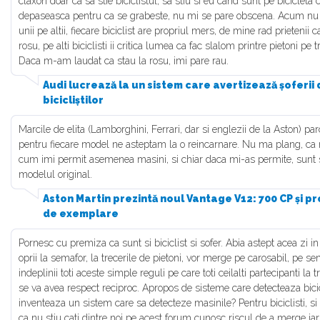
claxon doar ca sa stie biciclistul, sa stiu si eu cand sunt pe bicicle
depaseasca pentru ca se grabeste, nu mi se pare obscena. Acum nu 
unii pe altii, fiecare biciclist are propriul mers, de mine rad prietenii 
rosu, pe alti biciclisti ii critica lumea ca fac slalom printre pietoni pe t
Daca m-am laudat ca stau la rosu, imi pare rau.
Audi lucrează la un sistem care avertizează șoferii
bicicliștilor
Marcile de elita (Lamborghini, Ferrari, dar si englezii de la Aston) p
pentru fiecare model ne asteptam la o reincarnare. Nu ma plang, ca 
cum imi permit asemenea masini, si chiar daca mi-as permite, sunt
modelul original.
Aston Martin prezintă noul Vantage V12: 700 CP și pr
de exemplare
Pornesc cu premiza ca sunt si biciclist si sofer. Abia astept acea zi in c
oprii la semafor, la trecerile de pietoni, vor merge pe carosabil, pe s
indeplinii toti aceste simple reguli pe care toti ceilalti partecipanti la
se va avea respect reciproc. Apropos de sisteme care detecteaza bicic
inventeaza un sistem care sa detecteze masinile? Pentru biciclisti, si 
ca nu stiu cati dintre noi pe acest forum cunosc riscul de a merge iarna