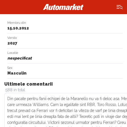
×
Membru din
15.10.2012
Varsta
2027
Locatie
nespecificat
Sex
Masculin
Ultimele comentarii
588 in total
Din pacate pentru fanii echipei de la Maranello nu va fi deloc asa. Me
care urmeaza Williams. Cam la egalitate sint RBR, Toro Rosso, Lotus s
trecut prevad ca Ferrari vor fi deficitari la viteza de varf pe linia dr
esti mai lent pe linia dreapta fata de altii? Teoretic poti in viraje dar 
configuratia circuitului. Victorii sezonul urmator pentru Ferrari? Greu