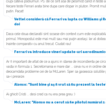
ciupi cateva podiumuri. PS: de ce sint asa de pesimist cand in teste a
fiecare teste Ferrari arata bine dupa care dispar in pluton. Promit mu
putin. Pacat!
Vettel consideră că Ferrari va lupta cu Williams şi 
doi
Daca cele doua declaratii sint scoase din context cum este explicabila
primul: Monopostul este mai mult sau mai puţin acelaşi. Iar al doil
înainte comparativ cu anul trecut. Ciudat rau!
Ferrari va introduce vineri update-uri aerodinam
Ar fi important de aflat de ce a ajuns in starea de inconstienta pe circ
vasta in formula 1. Secretomania e mare dar ... ceva nu e in ordine d
deocamdata probleme cei de la McLaren. Sper sa gaseasca solutiile 
sa-i preseze.
Alonso: "Sunt bine şi aş fi vrut să fiu prezent la teste
Ai ghicit Cristi ... desi cred ca nu era prea greu :)
McLaren: "Alonso nu a cerut să fie pilotul numărul 1 