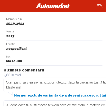
×
Membru din
15.10.2012
Varsta
2027
Locatie
nespecificat
Sex
Masculin
Ultimele comentarii
588 in total
Cum pisici sa vrea sa-i ia locul omuletului datorita caruia au luat 3 ti
blasfemie!
Horner exclude varianta de a deveni succesorul lu
X_Zone daca tu ai sti macar 10% din ceea ce stie Mark in materie de