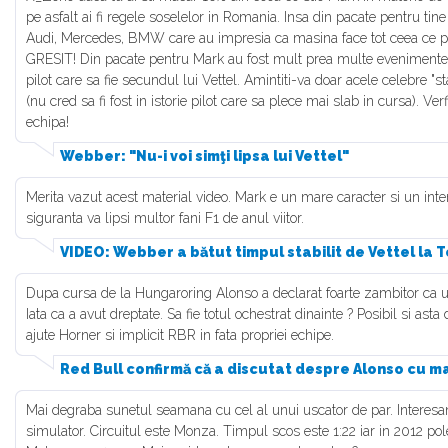
pe asfalt ai fi regele soselelor in Romania. Insa din pacate pentru tine
Audi, Mercedes, BMW care au impresia ca masina face tot ceea ce pilo
GRESIT! Din pacate pentru Mark au fost mult prea multe evenimente 
pilot care sa fie secundul lui Vettel. Amintiti-va doar acele celebre "st
(nu cred sa fi fost in istorie pilot care sa plece mai slab in cursa). Ver
echipa!
Webber: "Nu-i voi simţi lipsa lui Vettel"
Merita vazut acest material video. Mark e un mare caracter si un inte
siguranta va lipsi multor fani F1 de anul viitor.
VIDEO: Webber a bătut timpul stabilit de Vettel la 
Dupa cursa de la Hungaroring Alonso a declarat foarte zambitor ca u
Iata ca a avut dreptate. Sa fie totul ochestrat dinainte ? Posibil si ast
ajute Horner si implicit RBR in fata propriei echipe.
Red Bull confirmă că a discutat despre Alonso cu 
Mai degraba sunetul seamana cu cel al unui uscator de par. Interesan
simulator. Circuitul este Monza. Timpul scos este 1:22 iar in 2012 po