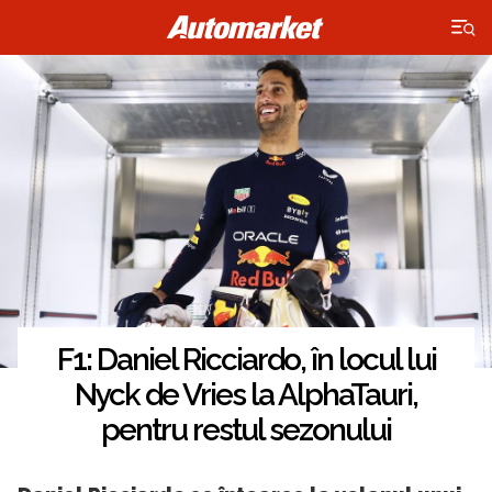
×
F1: Daniel Ricciardo, în locul lui
Nyck de Vries la AlphaTauri,
pentru restul sezonului