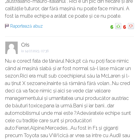
„australiano-mauro-italianul”. Rici e un pic din fiecare și are
calitățile tuturor, dar fără mașină nu poate face minuni. A
fost la multe echipe a arătat ce poate și ce nu poate.
Raportează abuz
6
6
Cris
la
14.07.2023, 07:36
Nu e corect fata de tânărul Nick,pt că nu poți face nimic
când ai mașină slabă și ar fost normal să-l lase măcar un
sezon.Rici era mult sub coechipierul său la McLaren și l-
au ținut X sezoane,înainte să rămână fără volan...Nu cred
deci că va face nimic și aici se vede clar valoare
managementului și umanitatea unui producător austriac
de băuturi toxice,pana la urmă.Bani și iar bani...dar
automobilismul unde mai este ?Adevăratele echipe sunt
cele cu tradiție care sunt și producători
auto:Ferrari,Alpine,Mercedes...Au fost în F1 și giganți
precum Toyota sau VW(cică ar vrea sa intre cu Audi) sau