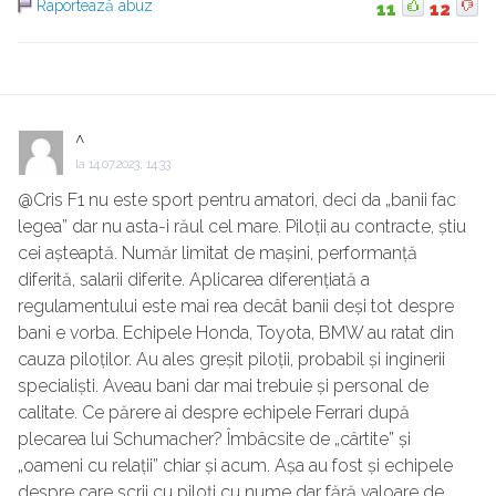
Raportează abuz
11
12
^
la
14.07.2023, 14:33
@Cris F1 nu este sport pentru amatori, deci da „banii fac
legea” dar nu asta-i răul cel mare. Piloții au contracte, știu
cei așteaptă. Număr limitat de mașini, performanță
diferită, salarii diferite. Aplicarea diferențiată a
regulamentului este mai rea decât banii deși tot despre
bani e vorba. Echipele Honda, Toyota, BMW au ratat din
cauza piloților. Au ales greșit piloții, probabil și inginerii
specialiști. Aveau bani dar mai trebuie și personal de
calitate. Ce părere ai despre echipele Ferrari după
plecarea lui Schumacher? Îmbâcsite de „cârtite” și
„oameni cu relații” chiar și acum. Așa au fost și echipele
despre care scrii cu piloți cu nume dar fără valoare de