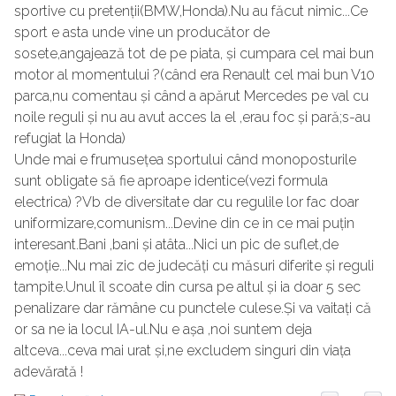
sportive cu pretenții(BMW,Honda).Nu au făcut nimic...Ce
sport e asta unde vine un producător de
sosete,angajează tot de pe piata, și cumpara cel mai bun
motor al momentului ?(când era Renault cel mai bun V10
parca,nu comentau și când a apărut Mercedes pe val cu
noile reguli și nu au avut acces la el ,erau foc și pară;s-au
refugiat la Honda)
Unde mai e frumusețea sportului când monoposturile
sunt obligate să fie aproape identice(vezi formula
electrica) ?Vb de diversitate dar cu regulile lor fac doar
uniformizare,comunism...Devine din ce in ce mai puțin
interesant.Bani ,bani și atâta...Nici un pic de suflet,de
emoție...Nu mai zic de judecăți cu măsuri diferite și reguli
tampite.Unul îl scoate din cursa pe altul și ia doar 5 sec
penalizare dar rămâne cu punctele culese.Și va vaitați că
or sa ne ia locul IA-ul.Nu e așa ,noi suntem deja
altceva...ceva mai urat și,ne excludem singuri din viața
adevărată !