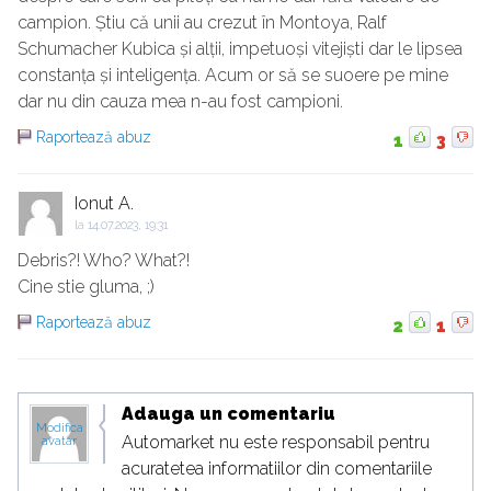
campion. Știu că unii au crezut în Montoya, Ralf
Schumacher Kubica și alții, impetuoși vitejiști dar le lipsea
constanța și inteligența. Acum or să se suoere pe mine
dar nu din cauza mea n-au fost campioni.
Raportează abuz
1
3
Ionut A.
la
14.07.2023, 19:31
Debris?! Who? What?!
Cine stie gluma, ;)
Raportează abuz
2
1
Adauga un comentariu
Modifica
Automarket nu este responsabil pentru
avatar
acuratetea informatiilor din comentariile