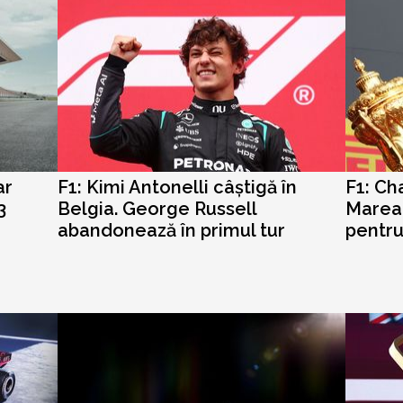
ar
F1: Kimi Antonelli câștigă în
F1: Ch
3
Belgia. George Russell
Marea 
abandonează în primul tur
pentru