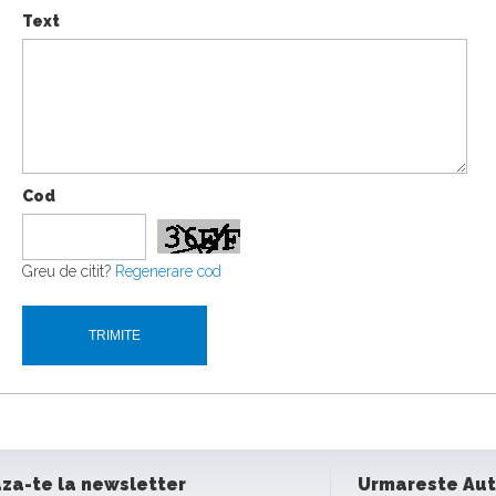
Text
Cod
Greu de citit?
Regenerare cod
za-te la newsletter
Urmareste Au