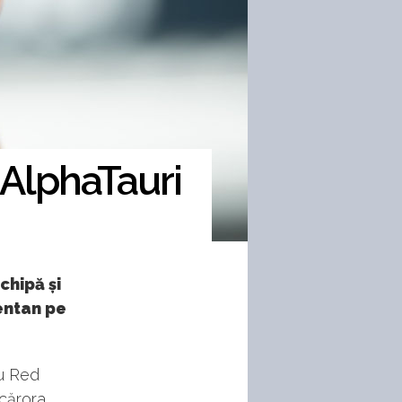
 AlphaTauri
chipă și
entan pe
cu Red
 cărora