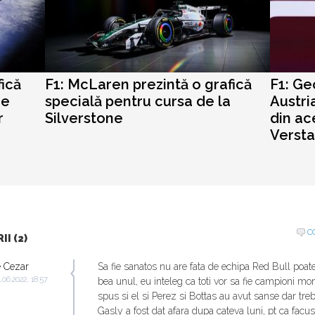
fică
F1: McLaren prezintă o grafică
F1: Ge
de
specială pentru cursa de la
Austri
r
Silverstone
din ac
Verst
C
I (2)
 Cezar
Sa fie sanatos nu are fata de echipa Red Bull poat
.06.2022, 18:57
bea unul, eu inteleg ca toti vor sa fie campioni mo
spus si el si Perez si Bottas au avut sanse dar treb
Gasly a fost dat afara dupa cateva luni, pt ca facus