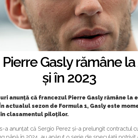
 Pierre Gasly rămâne la
și în 2023
ri anunță că francezul Pierre Gasly rămâne la e
 În actualul sezon de Formula 1, Gasly este mom
 în clasamentul piloților.
-a anunțat că Sergio Perez și-a prelungit contractul 
ng până în 2024, au apărut o serie de speculații potrivit