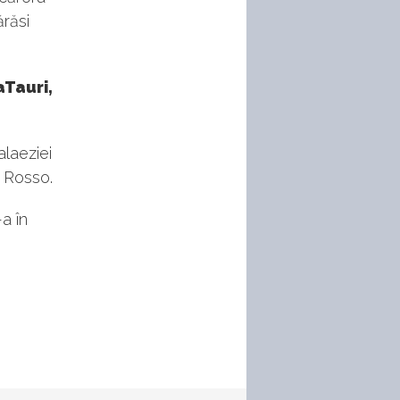
ărăsi
aTauri,
alaeziei
o Rosso.
a în