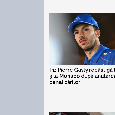
F1: Pierre Gasly recâștigă 
3 la Monaco după anulare
penalizărilor