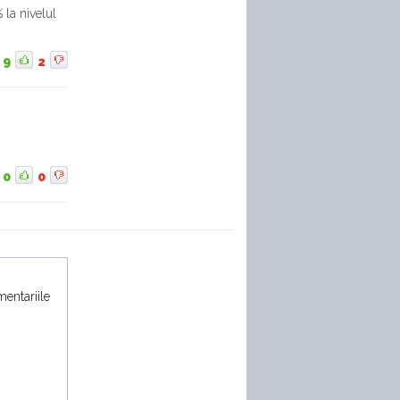
 la nivelul
9
2
0
0
mentariile