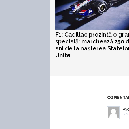
F1: Cadillac prezintă o gra
specială: marchează 250 
ani de la nașterea Statelo
Unite
COMENTARI
Ave
la
24