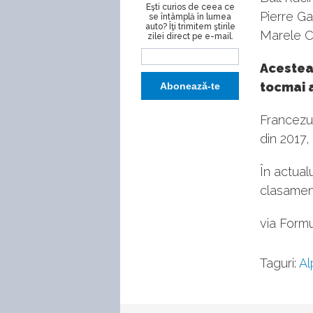
Eşti curios de ceea ce
Pierre Ga
se întâmplă în lumea
auto? Îţi trimitem ştirile
Marele Ci
zilei direct pe e-mail.
Acestea 
tocmai a
Francezul
din 2017,
În actual
clasamentu
via Formu
Taguri:
Al