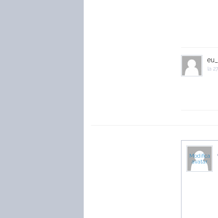
eu_
la
27
Modifica
avatar