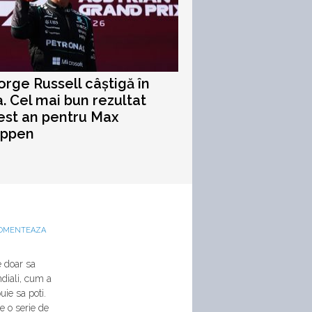
orge Russell câștigă în
a. Cel mai bun rezultat
est an pentru Max
appen
OMENTEAZA
e doar sa
ndiali, cum a
uie sa poti.
e o serie de