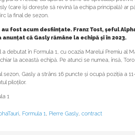
sly (care își dorește să revină la echipa principală) ar p
rc la final de sezon.
au fost acum desființate. Franz Tost, șeful Alph
 anunțat că Gasly rămâne la echipă și în 2023.
 a debutat în Formula 1, cu ocazia Marelui Premiu al M
 chiar la această echipă. Pe atunci se numea, însă, Tor
ul sezon, Gasly a strâns 16 puncte și ocupă poziția a 11-
l piloților.
la 1
phaTauri
,
Formula 1
,
Pierre Gasly
,
contract