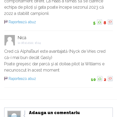
comportament diferit. La Haas a rămas să se clarifice
echipa de piloți și gata poate începe sezonul 2023 că
2022 a stabilit campionii.
Raportează abuz
5
8
Nică
la
08.10.2022, 16:24
Cred că AlphaTauri este avantajată (Nyck de Vries cred
că-i mai bun decât Gasly)
Poate greşesc dar parcă şi al doilea pilot la Williams e
necunoscut în acest moment
Raportează abuz
10
2
Adauga un comentariu
Modifica