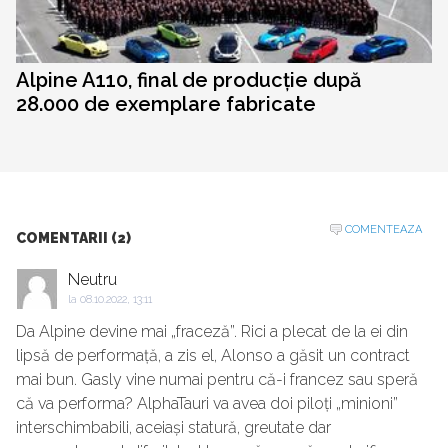
Alpine A110, final de producție după
28.000 de exemplare fabricate
COMENTEAZA
COMENTARII (2)
Neutru
la
08.10.2022, 13:11
Da Alpine devine mai „fraceză”. Rici a plecat de la ei din
lipsă de performață, a zis el, Alonso a găsit un contract
mai bun. Gasly vine numai pentru că-i francez sau speră
că va performa? AlphaTauri va avea doi piloți „minioni”
interschimbabili, aceiași statură, greutate dar